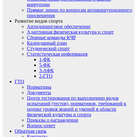
коррупции
Прямые линии по вопросам антикоррупционного
просвещения
Развитие видов спорта
Антидопинговое обеспечение
Адаптивная физическая культура и спорт
Сборные команды КЧР
Календарный план
Студенческий спорт
Статистическая информация
1-ФК
5-ФК
3-АФК
2-ГТО
ГТО
Нормативы
Документы
Центр тестирования по выполнению видов
испытаний (тестов), нормативов, требований к
оценке уровня знаний и умений в области
физической культуры и спорта
Приказы о награждении
Вопрос-ответ
Обратная связь
Контакты