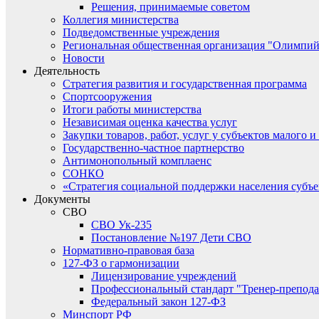
Решения, принимаемые советом
Коллегия министерства
Подведомственные учреждения
Региональная общественная организация "Олимпий
Новости
Деятельность
Стратегия развития и государственная программа
Спортсооружения
Итоги работы министерства
Независимая оценка качества услуг
Закупки товаров, работ, услуг у субъектов малого 
Государственно-частное партнерство
Антимонопольный комплаенс
СОНКО
«Стратегия социальной поддержки населения субъ
Документы
СВО
СВО Ук-235
Постановление №197 Дети СВО
Нормативно-правовая база
127-ФЗ о гармонизации
Лицензирование учреждений
Профессиональный стандарт "Тренер-препода
Федеральный закон 127-ФЗ
Минспорт РФ