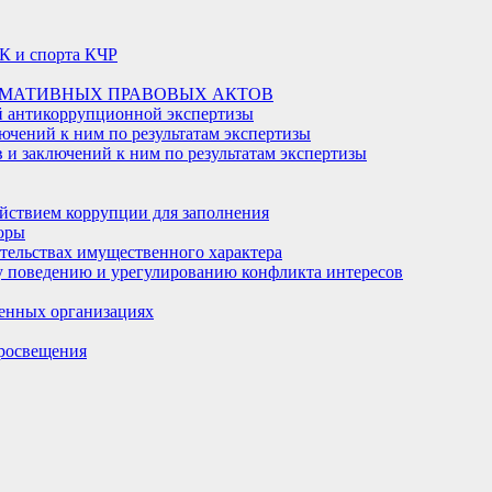
К и спорта КЧР
РМАТИВНЫХ ПРАВОВЫХ АКТОВ
й антикоррупционной экспертизы
ючений к ним по результатам экспертизы
и заключений к ним по результатам экспертизы
йствием коррупции для заполнения
оры
ательствах имущественного характера
 поведению и урегулированию конфликта интересов
енных организациях
росвещения