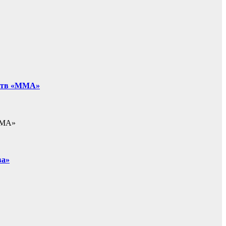
рств «ММА»
«ММА»
ва»