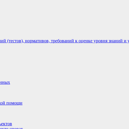
 (тестов), нормативов, требований к оценке уровня знаний и 
анных
ской помощи
ъектов
екте спорат