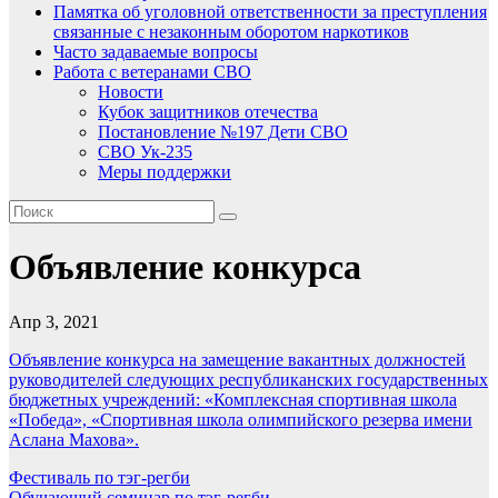
Памятка об уголовной ответственности за преступления
связанные с незаконным оборотом наркотиков
Часто задаваемые вопросы
Работа с ветеранами СВО
Новости
Кубок защитников отечества
Постановление №197 Дети СВО
СВО Ук-235
Меры поддержки
Объявление конкурса
Апр 3, 2021
Объявление конкурса на замещение вакантных должностей
руководителей следующих республиканских государственных
бюджетных учреждений: «Комплексная спортивная школа
«Победа», «Спортивная школа олимпийского резерва имени
Аслана Махова».
Навигация
Фестиваль по тэг-регби
Обучающий семинар по тэг-регби