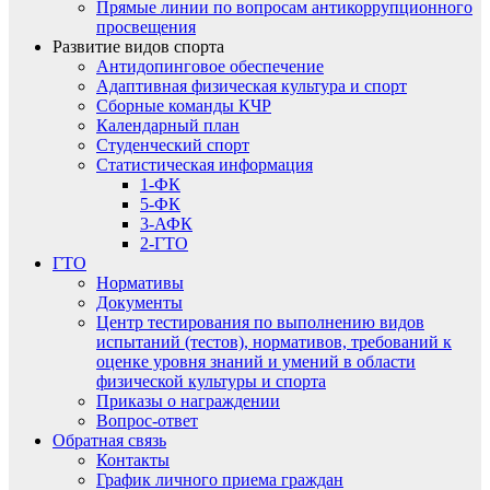
Прямые линии по вопросам антикоррупционного
просвещения
Развитие видов спорта
Антидопинговое обеспечение
Адаптивная физическая культура и спорт
Сборные команды КЧР
Календарный план
Студенческий спорт
Статистическая информация
1-ФК
5-ФК
3-АФК
2-ГТО
ГТО
Нормативы
Документы
Центр тестирования по выполнению видов
испытаний (тестов), нормативов, требований к
оценке уровня знаний и умений в области
физической культуры и спорта
Приказы о награждении
Вопрос-ответ
Обратная связь
Контакты
График личного приема граждан