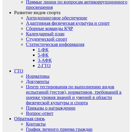
Прямые линии по вопросам антикоррупционного
просвещения
Развитие видов спорта
Антидопинговое обеспечение
Адаптивная физическая культура и спорт
Сборные команды КЧР
Календарный план
Студенческий спорт
Статистическая информация
1-ФК
5-ФК
3-АФК
2-ГТО
ГТО
Нормативы
Документы
Центр тестирования по выполнению видов
испытаний (тестов), нормативов, требований к
оценке уровня знаний и умений в области
физической культуры и спорта
Приказы о награждении
Вопрос-ответ
Обратная связь
Контакты
График личного приема граждан