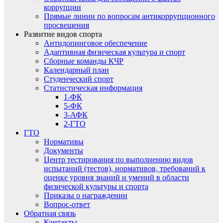
коррупции
Прямые линии по вопросам антикоррупционного
просвещения
Развитие видов спорта
Антидопинговое обеспечение
Адаптивная физическая культура и спорт
Сборные команды КЧР
Календарный план
Студенческий спорт
Статистическая информация
1-ФК
5-ФК
3-АФК
2-ГТО
ГТО
Нормативы
Документы
Центр тестирования по выполнению видов
испытаний (тестов), нормативов, требований к
оценке уровня знаний и умений в области
физической культуры и спорта
Приказы о награждении
Вопрос-ответ
Обратная связь
Контакты