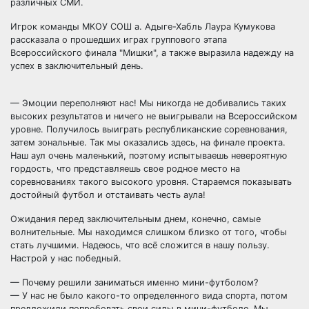
различных СМИ.
Игрок команды МКОУ СОШ а. Адыге-Хабль Лаура Кумукова
рассказала о прошедших играх группового этапа
Всероссийского финала "Мишки", а также выразила надежду на
успех в заключительный день.
— Эмоции переполняют нас! Мы никогда не добивались таких
высоких результатов и ничего не выигрывали на Всероссийском
уровне. Получилось выиграть республиканские соревнования,
затем зональные. Так мы оказались здесь, на финале проекта.
Наш аул очень маленький, поэтому испытываешь невероятную
гордость, что представляешь свое родное место на
соревнованиях такого высокого уровня. Стараемся показывать
достойный футбол и отстаивать честь аула!
Ожидания перед заключительным днем, конечно, самые
волнительные. Мы находимся слишком близко от того, чтобы
стать лучшими. Надеюсь, что всё сложится в нашу пользу.
Настрой у нас победный.
— Почему решили заниматься именно мини-футболом?
— У нас не было какого-то определенного вида спорта, потом
предложили попробовать свои силы в мини-футболе. Мы