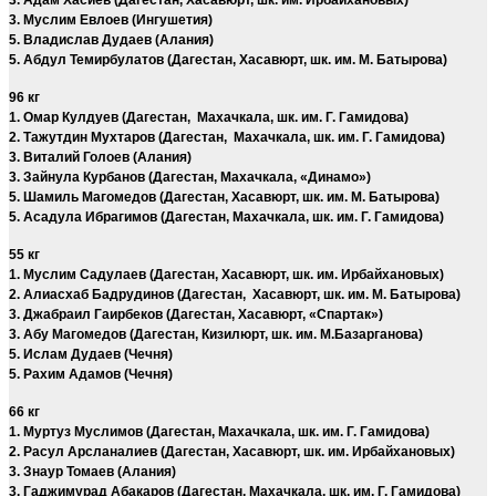
3. Муслим Евлоев (Ингушетия)
5. Владислав Дудаев (Алания)
5. Абдул Темирбулатов (Дагестан, Хасавюрт, шк. им. М. Батырова)
96 кг
1. Омар Кулдуев (Дагестан, Махачкала, шк. им. Г. Гамидова)
2. Тажутдин Мухтаров (Дагестан, Махачкала, шк. им. Г. Гамидова)
3. Виталий Голоев (Алания)
3. Зайнула Курбанов (Дагестан, Махачкала, «Динамо»)
5. Шамиль Магомедов (Дагестан, Хасавюрт, шк. им. М. Батырова)
5. Асадула Ибрагимов (Дагестан, Махачкала, шк. им. Г. Гамидова)
55 кг
1. Муслим Садулаев (Дагестан, Хасавюрт, шк. им. Ирбайхановых)
2. Алиасхаб Бадрудинов (Дагестан, Хасавюрт, шк. им. М. Батырова)
3. Джабраил Гаирбеков (Дагестан, Хасавюрт, «Спартак»)
3. Абу Магомедов (Дагестан, Кизилюрт, шк. им. М.Базарганова)
5. Ислам Дудаев (Чечня)
5. Рахим Адамов (Чечня)
66 кг
1. Муртуз Муслимов (Дагестан, Махачкала, шк. им. Г. Гамидова)
2. Расул Арсланалиев (Дагестан, Хасавюрт, шк. им. Ирбайхановых)
3. Знаур Томаев (Алания)
3. Гаджимурад Абакаров (Дагестан, Махачкала, шк. им. Г. Гамидова)