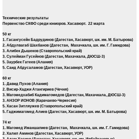
Технические результаты
Первенство СКФО среди юниоров. Хасавюрт. 22 марта
50 кг
1. Гасангусейн Бадрудинов (Дагестан, Хасавюрт, шк. им. М. Батырова)
2. Абдулвагаб Шахбанов (Дагестан, Махачкала, шк. им. Г. Гамидова)
3. Алибек Дышеков (Ставропольский край)
3. Сулейман Гусейнов (Дагестан, Махачкала, ДЮСШ-3)
5. Заурбек Гатеев (Алания)
5. Саид Абдусаламов (Дагестан, Хасавюрт, УОР)
60 кг
1. Давид Пухов (Алания)
2. Висир-Хаджи Атангириев (Чечня)
3. Магомедхабиб Кадимагомедов (Дагестан, Махачкала, ДЮСШ-3)
3. АНЗОР ИОНОВ (Карачаево-Черкесия)
5. Хасан Зитляужев (Ставропольский край)
5. Гаджимагомед Алиев (Дагестан, Хасавюрт, шк. им. М. Батырова)
74 кг
1. Магомед Иманшапиев (Дагестан, Махачкала, шк. им. Г. Гамидова)
2. Халил Аминов (Дагестан, Хасавюрт, УОР)
3. Адам Хасиев (Дагестан, Хасавюрт, шк. им. Ирбайхановых)