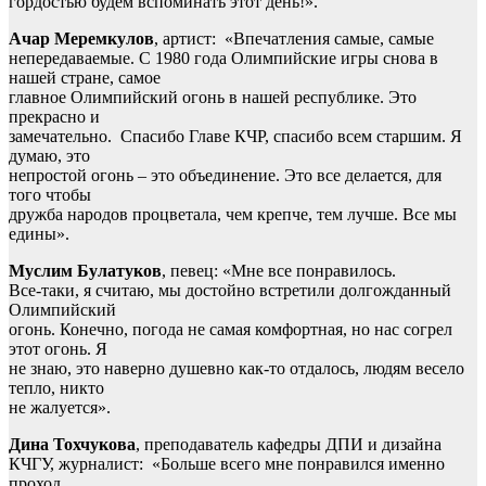
гордостью будем вспоминать этот день!».
Ачар Меремкулов
, артист: «Впечатления самые, самые
непередаваемые. С 1980 года Олимпийские игры снова в
нашей стране, самое
главное Олимпийский огонь в нашей республике. Это
прекрасно и
замечательно. Спасибо Главе КЧР, спасибо всем старшим. Я
думаю, это
непростой огонь – это объединение. Это все делается, для
того чтобы
дружба народов процветала, чем крепче, тем лучше. Все мы
едины».
Муслим Булатуков
, певец: «Мне все понравилось.
Все-таки, я считаю, мы достойно встретили долгожданный
Олимпийский
огонь. Конечно, погода не самая комфортная, но нас согрел
этот огонь. Я
не знаю, это наверно душевно как-то отдалось, людям весело
тепло, никто
не жалуется».
Дина Тохчукова
, преподаватель кафедры ДПИ и дизайна
КЧГУ, журналист: «Больше всего мне понравился именно
проход