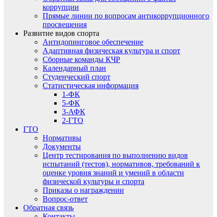
коррупции
Прямые линии по вопросам антикоррупционного
просвещения
Развитие видов спорта
Антидопинговое обеспечение
Адаптивная физическая культура и спорт
Сборные команды КЧР
Календарный план
Студенческий спорт
Статистическая информация
1-ФК
5-ФК
3-АФК
2-ГТО
ГТО
Нормативы
Документы
Центр тестирования по выполнению видов
испытаний (тестов), нормативов, требований к
оценке уровня знаний и умений в области
физической культуры и спорта
Приказы о награждении
Вопрос-ответ
Обратная связь
Контакты