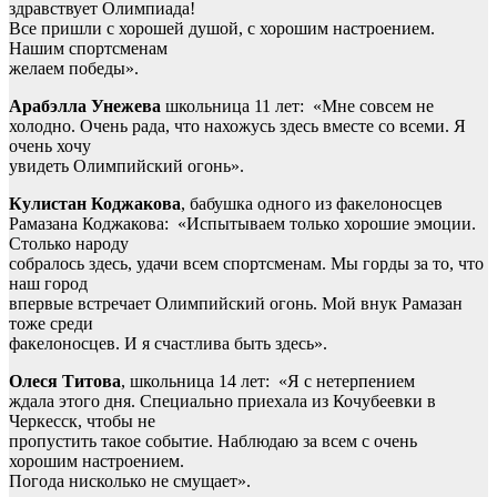
здравствует Олимпиада!
Все пришли с хорошей душой, с хорошим настроением.
Нашим спортсменам
желаем победы».
Арабэлла Унежева
школьница 11 лет: «Мне совсем не
холодно. Очень рада, что нахожусь здесь вместе со всеми. Я
очень хочу
увидеть Олимпийский огонь».
Кулистан Коджакова
, бабушка одного из факелоносцев
Рамазана Коджакова: «Испытываем только хорошие эмоции.
Столько народу
собралось здесь, удачи всем спортсменам. Мы горды за то, что
наш город
впервые встречает Олимпийский огонь. Мой внук Рамазан
тоже среди
факелоносцев. И я счастлива быть здесь».
Олеся Титова
, школьница 14 лет: «Я с нетерпением
ждала этого дня. Специально приехала из Кочубеевки в
Черкесск, чтобы не
пропустить такое событие. Наблюдаю за всем с очень
хорошим настроением.
Погода нисколько не смущает».