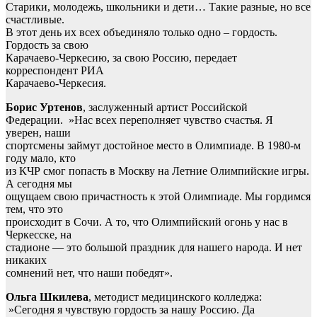
Старики, молодежь, школьники и дети… Такие разные, но все
счастливые.
В этот день их всех объединяло только одно – гордость.
Гордость за свою
Карачаево-Черкесию, за свою Россию, передает
корреспондент РИА
Карачаево-Черкесия.
Борис Уртенов
, заслуженный артист Российской
Федерации. »Нас всех переполняет чувство счастья. Я
уверен, наши
спортсмены займут достойное место в Олимпиаде. В 1980-м
году мало, кто
из КЧР смог попасть в Москву на Летние Олимпийские игры.
А сегодня мы
ощущаем свою причастность к этой Олимпиаде. Мы гордимся
тем, что это
происходит в Сочи. А то, что Олимпийский огонь у нас в
Черкесске, на
стадионе — это большой праздник для нашего народа. И нет
никаких
сомнений нет, что наши победят».
Ольга Шкилева
, методист медицинского колледжа:
»Сегодня я чувствую гордость за нашу Россию. Да