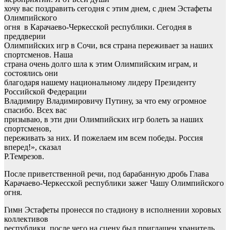
хочу вас поздравить сегодня с этим днем, с днем Эстафеты
Олимпийского
огня в Карачаево-Черкесской республики. Сегодня в
преддверии
Олимпийских игр в Сочи, вся страна переживает за наших
спортсменов. Наша
страна очень долго шла к этим Олимпийским играм, и
состоялись они
благодаря нашему национальному лидеру Президенту
Российской Федерации
Владимиру Владимировичу Путину, за что ему огромное
спасибо. Всех вас
призываю, в эти дни Олимпийских игр болеть за наших
спортсменов,
переживать за них. И пожелаем им всем победы. Россия
вперед!», сказал
Р.Темрезов.
После приветственной речи, под барабанную дробь Глава
Карачаево-Черкесской республики зажег Чашу Олимпийского
огня.
Гимн Эстафеты пронесся по стадиону в исполнении хоровых
коллективов
республики, после чего на сцену был приглашен хранитель