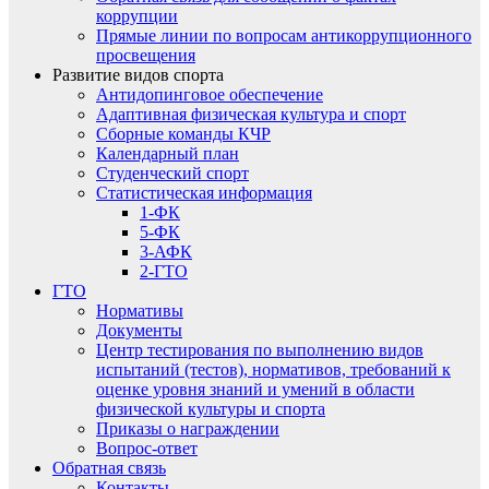
коррупции
Прямые линии по вопросам антикоррупционного
просвещения
Развитие видов спорта
Антидопинговое обеспечение
Адаптивная физическая культура и спорт
Сборные команды КЧР
Календарный план
Студенческий спорт
Статистическая информация
1-ФК
5-ФК
3-АФК
2-ГТО
ГТО
Нормативы
Документы
Центр тестирования по выполнению видов
испытаний (тестов), нормативов, требований к
оценке уровня знаний и умений в области
физической культуры и спорта
Приказы о награждении
Вопрос-ответ
Обратная связь
Контакты