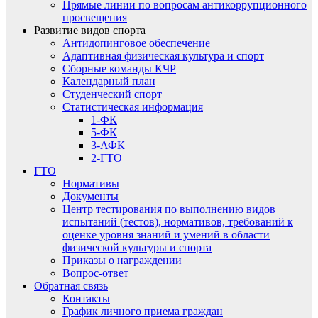
Прямые линии по вопросам антикоррупционного
просвещения
Развитие видов спорта
Антидопинговое обеспечение
Адаптивная физическая культура и спорт
Сборные команды КЧР
Календарный план
Студенческий спорт
Статистическая информация
1-ФК
5-ФК
3-АФК
2-ГТО
ГТО
Нормативы
Документы
Центр тестирования по выполнению видов
испытаний (тестов), нормативов, требований к
оценке уровня знаний и умений в области
физической культуры и спорта
Приказы о награждении
Вопрос-ответ
Обратная связь
Контакты
График личного приема граждан