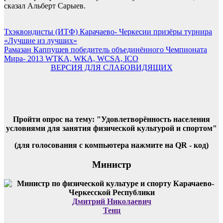
сказал Альберт Сарыев.
Навигация
Тхэквондисты (ИТФ) Карачаево- Черкесии призёры турнира
«Лучшие из лучших»
по
Рамазан Каппушев победитель объединённого Чемпионата
записям
Мира- 2013 WTKA, WKA, WCSA, ICO
ВЕРСИЯ ДЛЯ СЛАБОВИДЯЩИХ
Пройти опрос на тему: "Удовлетворённость населения
условиями для занятия физической культурой и спортом"
(для голосования с компьютера нажмите на QR - код)
Министр
Дмитрий Николаевич
Тенц