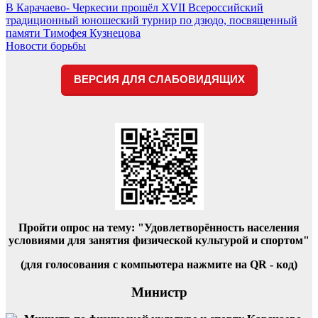
Навигация
В Карачаево- Черкесии прошёл XVII Всероссийский
традиционный юношеский турнир по дзюдо, посвященный
по
памяти Тимофея Кузнецова
записям
Новости борьбы
ВЕРСИЯ ДЛЯ СЛАБОВИДЯЩИХ
Пройти опрос на тему: "Удовлетворённость населения
условиями для занятия физической культурой и спортом"
(для голосования с компьютера нажмите на QR - код)
Министр