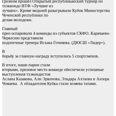
Грозном прошёл Открытый республиканский турнир по
тхэквондо ИТФ «Лучшие из
лучших». Кроме медалей разыгрывали Кубок Министерства
Чеченской республики по
делам молодежи.
Главный
приз оспаривали 4 команды из субъектов СКФО. Карачаево-
Черкесию представили
подопечные тренера Исхака Гочияева. (ДЮСШ «Лидер»).
В
борьбу за главную награду вступились 5 спортсменов.
В итоге, наши парни стали
вторыми, призовое место команде обеспечили успешные
выступления тхэкондистов
Аслана Казакова, Али Эркенова, Эльдара Ахтаова и Анзора
Чомаева. А обладателем Кубка стали хозяева татами.