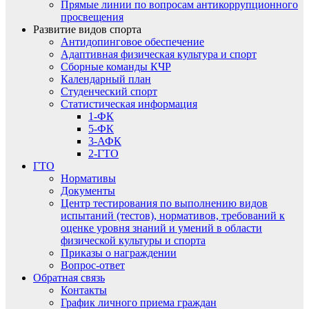
Прямые линии по вопросам антикоррупционного
просвещения
Развитие видов спорта
Антидопинговое обеспечение
Адаптивная физическая культура и спорт
Сборные команды КЧР
Календарный план
Студенческий спорт
Статистическая информация
1-ФК
5-ФК
3-АФК
2-ГТО
ГТО
Нормативы
Документы
Центр тестирования по выполнению видов
испытаний (тестов), нормативов, требований к
оценке уровня знаний и умений в области
физической культуры и спорта
Приказы о награждении
Вопрос-ответ
Обратная связь
Контакты
График личного приема граждан