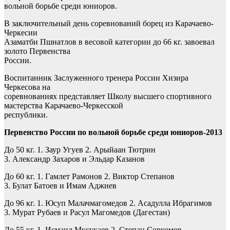
вольной борьбе среди юниоров.
В заключительный день соревнований борец из Карачаево-
Черкесии
Азаматби Пшнатлов в весовой категории до 66 кг. завоевал
золото Первенства
России.
Воспитанник Заслуженного тренера России Хизира
Черкесова на
соревнованиях представляет Школу высшего спортивного
мастерства Карачаево-Черкесской
республики.
Первенство России по вольной борьбе среди юниоров-2013
До 50 кг. 1. Заур Угуев 2. Арыйаан Тютрин
3. Александр Захаров и Эльдар Казанов
До 60 кг. 1. Гамлет Рамонов 2. Виктор Степанов
3. Булат Батоев и Имам Аджиев
До 96 кг. 1. Юсуп Малачмагомедов 2. Асадулла Ибрагимов
3. Мурат Рубаев и Расул Магомедов (Дагестан)
До 55 кг. 1. Исмаил Мусукаев 2. Степан Соркомов