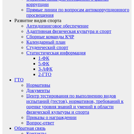
коррупции
Прямые линии по вопросам антикоррупционного
просвещения
Развитие видов спорта
Антидопинговое обеспечение
Адаптивная физическая культура и спорт
Сборные команды КЧР
Календарный план
Студенческий спорт
Статистическая информация
1-ФК
5-ФК
3-АФК
2-ГТО
ГТО
Нормативы
Документы
Центр тестирования по выполнению видов
испытаний (тестов), нормативов, требований к
оценке уровня знаний и умений в области
физической культуры и спорта
Приказы о награждении
Вопрос-ответ
Обратная связь
Контакты