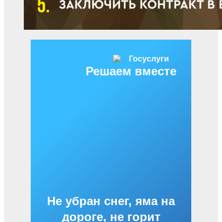
Решаем вместе
Не убран снег, яма на
дороге, не горит