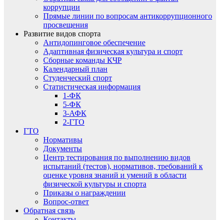
коррупции
Прямые линии по вопросам антикоррупционного
просвещения
Развитие видов спорта
Антидопинговое обеспечение
Адаптивная физическая культура и спорт
Сборные команды КЧР
Календарный план
Студенческий спорт
Статистическая информация
1-ФК
5-ФК
3-АФК
2-ГТО
ГТО
Нормативы
Документы
Центр тестирования по выполнению видов
испытаний (тестов), нормативов, требований к
оценке уровня знаний и умений в области
физической культуры и спорта
Приказы о награждении
Вопрос-ответ
Обратная связь
Контакты