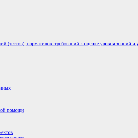
 (тестов), нормативов, требований к оценке уровня знаний и 
анных
ской помощи
ъектов
екте спорат