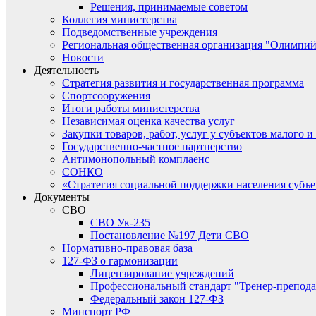
Решения, принимаемые советом
Коллегия министерства
Подведомственные учреждения
Региональная общественная организация "Олимпий
Новости
Деятельность
Стратегия развития и государственная программа
Спортсооружения
Итоги работы министерства
Независимая оценка качества услуг
Закупки товаров, работ, услуг у субъектов малого 
Государственно-частное партнерство
Антимонопольный комплаенс
СОНКО
«Стратегия социальной поддержки населения субъ
Документы
СВО
СВО Ук-235
Постановление №197 Дети СВО
Нормативно-правовая база
127-ФЗ о гармонизации
Лицензирование учреждений
Профессиональный стандарт "Тренер-препода
Федеральный закон 127-ФЗ
Минспорт РФ