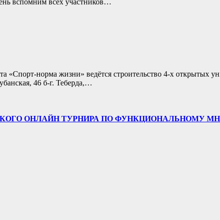
ень вспомним всех участников…
а «Спорт-норма жизни» ведётся строительство 4-х открытых унив
убанская, 46 б-г. Теберда,…
СКОГО ОНЛАЙН ТУРНИРА ПО ФУНКЦИОНАЛЬНОМУ М