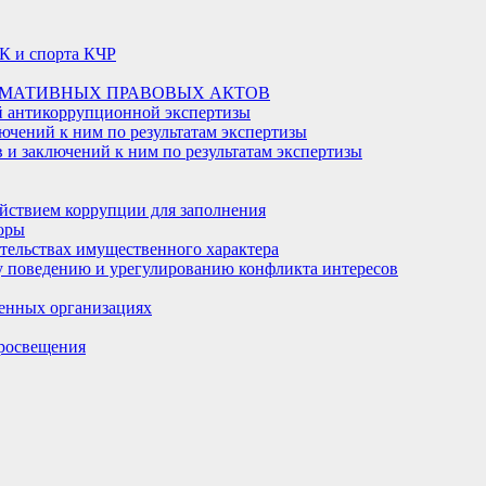
К и спорта КЧР
РМАТИВНЫХ ПРАВОВЫХ АКТОВ
й антикоррупционной экспертизы
ючений к ним по результатам экспертизы
и заключений к ним по результатам экспертизы
йствием коррупции для заполнения
оры
ательствах имущественного характера
 поведению и урегулированию конфликта интересов
енных организациях
росвещения