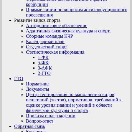
коррупции
Прямые линии по вопросам антикоррупционного
просвещения
Развитие видов спорта
Антидопинговое обеспечение
Адаптивная физическая культура и спорт
Сборные команды КЧР
Календарный план
Студенческий спорт
Статистическая информация
1-ФК
5-ФК
3-АФК
2-ГТО
ГТО
Нормативы
Документы
Центр тестирования по выполнению видов
испытаний (тестов), нормативов, требований к
оценке уровня знаний и умений в области
физической культуры и спорта
Приказы о награждении
Вопрос-ответ
Обратная связь
Контакты