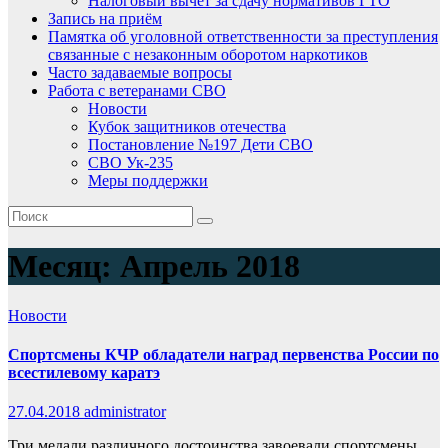
Налоговый вычет за сдачу нормативов ГТО
Запись на приём
Памятка об уголовной ответственности за преступления
связанные с незаконным оборотом наркотиков
Часто задаваемые вопросы
Работа с ветеранами СВО
Новости
Кубок защитников отечества
Постановление №197 Дети СВО
СВО Ук-235
Меры поддержки
Месяц:
Апрель 2018
Новости
Спортсмены КЧР обладатели наград первенства России по
всестилевому каратэ
27.04.2018
administrator
Три медали различного достоинства завоевали спортсмены