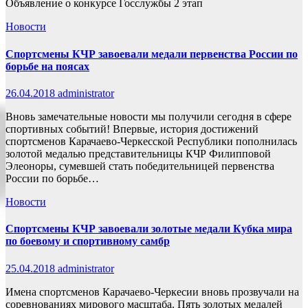
Объявление о конкурсе Госслужбы 2 этап
Новости
Спортсмены КЧР завоевали медали первенства России по
борьбе на поясах
26.04.2018
administrator
Вновь замечательные новости мы получили сегодня в сфере
спортивных событий! Впервые, история достижений
спортсменов Карачаево-Черкесской Республики пополнилась
золотой медалью представительницы КЧР Филипповой
Элеоноры, сумевшей стать победительницей первенства
России по борьбе…
Новости
Спортсмены КЧР завоевали золотые медали Кубка мира
по боевому и спортивному самбр
25.04.2018
administrator
Имена спортсменов Карачаево-Черкесии вновь прозвучали на
соревнованиях мирового масштаба. Пять золотых медалей