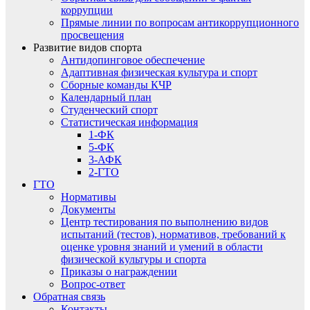
коррупции
Прямые линии по вопросам антикоррупционного
просвещения
Развитие видов спорта
Антидопинговое обеспечение
Адаптивная физическая культура и спорт
Сборные команды КЧР
Календарный план
Студенческий спорт
Статистическая информация
1-ФК
5-ФК
3-АФК
2-ГТО
ГТО
Нормативы
Документы
Центр тестирования по выполнению видов
испытаний (тестов), нормативов, требований к
оценке уровня знаний и умений в области
физической культуры и спорта
Приказы о награждении
Вопрос-ответ
Обратная связь
Контакты