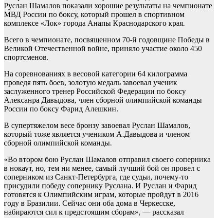
Руслан Шамалов показали хорошие результаты на чемпионате
МВД России по боксу, который прошел в спортивном
комплексе «Лок» города Анапы Краснодарского края.
Всего в чемпионате, посвященном 70-й годовщине Победы в
Великой Отечественной войне, приняло участие около 450
спортсменов.
На соревнованиях в весовой категории 64 килограмма
проведя пять боев, золотую медаль завоевал ученик
заслуженного тренер Российской Федерации по боксу
Алексанра Давыдова, член сборной олимпийской команды
России по боксу Фарид Алешкин.
В супертяжелом весе бронзу завоевал Руслан Шамалов,
который тоже является учеником А.Давыдова и членом
сборной олимпийской команды.
«Во втором бою Руслан Шамалов отправил своего соперника
в нокаут, но, тем ни менее, самый лучший бой он провел с
соперником из Санкт-Петербурга, где судьи, почему-то
присудили победу сопернику Руслана. И Руслан и Фарид
готовятся к Олимпийским играм, которые пройдут в 2016
году в Бразилии. Сейчас они оба дома в Черкесске,
набираются сил к предстоящим сборам», — рассказал