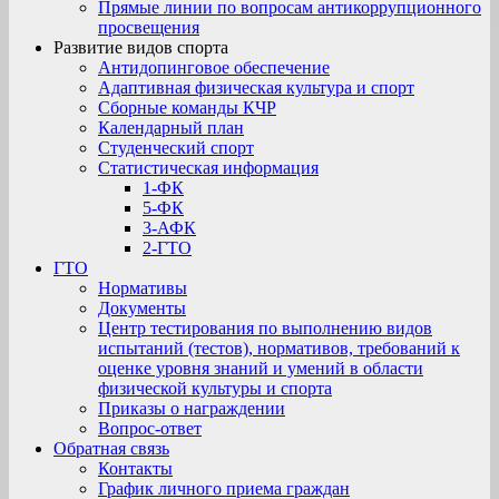
Прямые линии по вопросам антикоррупционного
просвещения
Развитие видов спорта
Антидопинговое обеспечение
Адаптивная физическая культура и спорт
Сборные команды КЧР
Календарный план
Студенческий спорт
Статистическая информация
1-ФК
5-ФК
3-АФК
2-ГТО
ГТО
Нормативы
Документы
Центр тестирования по выполнению видов
испытаний (тестов), нормативов, требований к
оценке уровня знаний и умений в области
физической культуры и спорта
Приказы о награждении
Вопрос-ответ
Обратная связь
Контакты
График личного приема граждан