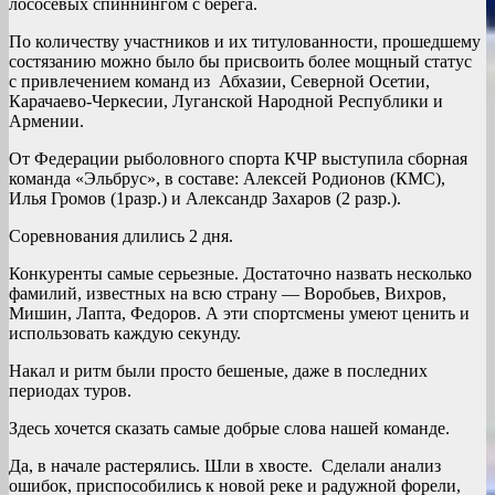
лососевых спиннингом с берега.
По количеству участников и их титулованности, прошедшему
состязанию можно было бы присвоить более мощный статус
с привлечением команд из Абхазии, Северной Осетии,
Карачаево-Черкесии, Луганской Народной Республики и
Армении.
От Федерации рыболовного спорта КЧР выступила сборная
команда «Эльбрус», в составе: Алексей Родионов (КМС),
Илья Громов (1разр.) и Александр Захаров (2 разр.).
Соревнования длились 2 дня.
Конкуренты самые серьезные. Достаточно назвать несколько
фамилий, известных на всю страну — Воробьев, Вихров,
Мишин, Лапта, Федоров. А эти спортсмены умеют ценить и
использовать каждую секунду.
Накал и ритм были просто бешеные, даже в последних
периодах туров.
Здесь хочется сказать самые добрые слова нашей команде.
Да, в начале растерялись. Шли в хвосте. Сделали анализ
ошибок, приспособились к новой реке и радужной форели,