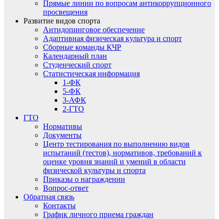
Прямые линии по вопросам антикоррупционного
просвещения
Развитие видов спорта
Антидопинговое обеспечение
Адаптивная физическая культура и спорт
Сборные команды КЧР
Календарный план
Студенческий спорт
Статистическая информация
1-ФК
5-ФК
3-АФК
2-ГТО
ГТО
Нормативы
Документы
Центр тестирования по выполнению видов
испытаний (тестов), нормативов, требований к
оценке уровня знаний и умений в области
физической культуры и спорта
Приказы о награждении
Вопрос-ответ
Обратная связь
Контакты
График личного приема граждан