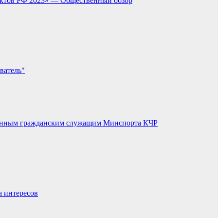
ектов РФ 2023» — Общественный обзор
ватель"
венным гражданским служащим Минспорта КЧР
а интересов