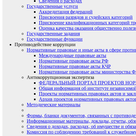
Сведения о расходах
Государственные услуги
Аккредитация федераций
Присвоения разрядов и судейских категорий
Присвоение квалификационных категорий тр
Оценка качества оказания общественно полез
Государственные задания
Государственные функции
Противодействие коррупции
Нормативные правовые и иные акты в сфере проти
Международные правовые акты
Нормативные правовые акты РФ
Нормативные правовые акты КЧР
Нормативные правовые акты министерства Ф
Антикоррупционная экспертиза
ФЕДЕРАЛЬНЫЙ ПОРТАЛ ПРОЕКТОВ НО
Общая информация об институте независимо
Проекты нормативных правовых актов и закл
Архив проектов нормативных правовых актов 
Методические материалы
Формы, бланки документов, связанных с противоде
Информационные материалы, доклады, отчеты, обз
Сведения о доходах, расходах, об имуществе и обяз
Комиссия по соблюдению требований к служебному