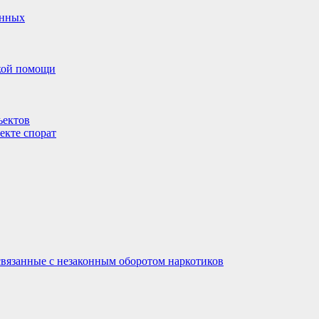
анных
ской помощи
ъектов
екте спорат
связанные с незаконным оборотом наркотиков