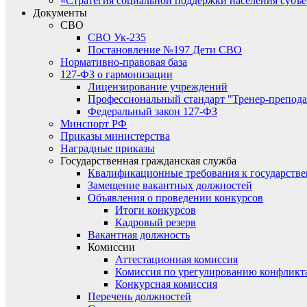
«Стратегия социальной поддержки населения субъ
Документы
СВО
СВО Ук-235
Постановление №197 Дети СВО
Нормативно-правовая база
127-ФЗ о гармонизации
Лицензирование учреждений
Профессиональный стандарт "Тренер-препода
Федеральный закон 127-ФЗ
Минспорт РФ
Приказы министерства
Наградные приказы
Государственная гражданская служба
Квалификационные требования к государст
Замещение вакантных должностей
Объявления о проведении конкурсов
Итоги конкурсов
Кадровый резерв
Вакантная должность
Комиссии
Аттестационная комиссия
Комиссия по урегулированию конфликт
Конкурсная комиссия
Перечень должностей