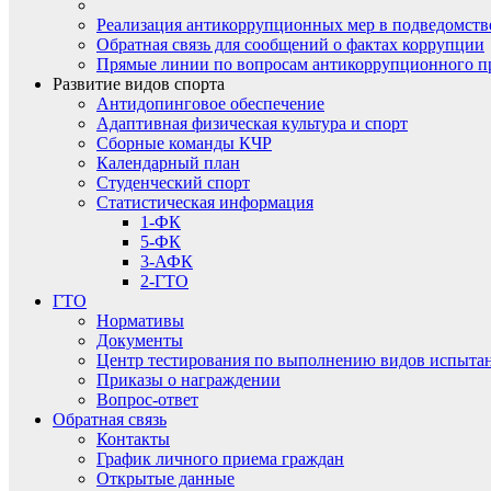
Реализация антикоррупционных мер в подведомств
Обратная связь для сообщений о фактах коррупции
Прямые линии по вопросам антикоррупционного п
Развитие видов спорта
Антидопинговое обеспечение
Адаптивная физическая культура и спорт
Сборные команды КЧР
Календарный план
Студенческий спорт
Статистическая информация
1-ФК
5-ФК
3-АФК
2-ГТО
ГТО
Нормативы
Документы
Центр тестирования по выполнению видов испытаний
Приказы о награждении
Вопрос-ответ
Обратная связь
Контакты
График личного приема граждан
Открытые данные