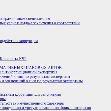
енерам и иным специалистам
ных услуг и выдача заключения о соответствии
водействия коррупции
К и спорта КЧР
РМАТИВНЫХ ПРАВОВЫХ АКТОВ
й антикоррупционной экспертизы
ючений к ним по результатам экспертизы
и заключений к ним по результатам экспертизы
йствием коррупции для заполнения
оры
ательствах имущественного характера
 поведению и урегулированию конфликта интересов