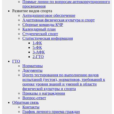
Прямые линии по вопросам антикоррупционного
просвещения
Развитие видов спорта
Антидопинговое обеспечение
Адаптивная физическая культура и спорт
Сборные команды КЧР
Календарный план
Студенческий спорт
Статистическая информация
1-ФК
5-ФК
3-АФК
2-ГТО
ГТО
Нормативы
Документы
Центр тестирования по выполнению видов
испытаний (тестов), нормативов, требований к
оценке уровня знаний и умений в области
физической культуры и спорта
Приказы о награждении
Вопрос-ответ
Обратная связь
Контакты
График личного приема граждан