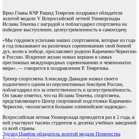
Врио Главы КЧР Рашид Темрезов поздравил обладателя
золотой медали V Всероссийской летней Универсиады
Ислама Текеева с наградой и поблагодарил спортсмена на
победное выступление, целеустремленность и самоотдачу.
«Мы гордимся успехами наших спортсменов, которые из года
в год показывают на различных соревнованиях свой боевой
дух, волю к победе, прославляют родную Карачаево-Черкесию
и Россию. Искренне желаю новых вершин в самых
престижных международных соревнованиях и чемпионатах
мира», — говорится в поздравлении Р. Темрезова.
Тренер спортсмена Александр Давыдов назвал своего
подопечного одним из перспективных боксёров России,
поблагодарил его за ответственность и целеустремлённость.
Он также отметил, что на Ислама Текеева, спортсмена,
представляющего Центр спортивной подготовки Карачаево-
Черкесии, «возлагаются большие олимпийские надежды».
Всероссийская летная Универсиада проводится раз в 2 года, в
ней участвуют тысячи студентов и десятки учебных заведений
со всей страны.
Навигация
Эдгард Цамбов обладатель золотой медали Первенства