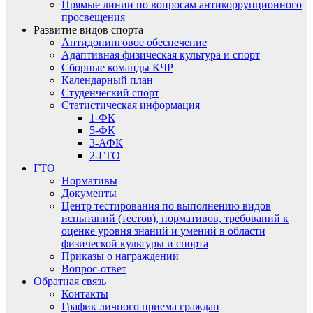
Прямые линии по вопросам антикоррупционного
просвещения
Развитие видов спорта
Антидопинговое обеспечение
Адаптивная физическая культура и спорт
Сборные команды КЧР
Календарный план
Студенческий спорт
Статистическая информация
1-ФК
5-ФК
3-АФК
2-ГТО
ГТО
Нормативы
Документы
Центр тестирования по выполнению видов
испытаний (тестов), нормативов, требований к
оценке уровня знаний и умений в области
физической культуры и спорта
Приказы о награждении
Вопрос-ответ
Обратная связь
Контакты
График личного приема граждан