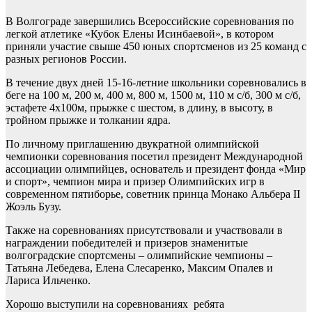
В Волгограде завершились Всероссийские соревнования по
легкой атлетике «Кубок Елены Исинбаевой», в котором
приняли участие свыше 450 юных спортсменов из 25 команд с
разных регионов России.
В течение двух дней 15-16-летние школьники соревновались в
беге на 100 м, 200 м, 400 м, 800 м, 1500 м, 110 м с/б, 300 м с/б,
эстафете 4х100м, прыжке с шестом, в длину, в высоту, в
тройном прыжке и толкании ядра.
По личному приглашению двукратной олимпийской
чемпионки соревнования посетил президент Международной
ассоциации олимпийцев, основатель и президент фонда «Мир
и спорт», чемпион мира и призер Олимпийских игр в
современном пятиборье, советник принца Монако Альбера II
Жоэль Бузу.
Также на соревнованиях присутствовали и участвовали в
награждении победителей и призеров знаменитые
волгоградские спортсмены – олимпийские чемпионы –
Татьяна Лебедева, Елена Слесаренко, Максим Опалев и
Лариса Ильченко.
Хорошо выступили на соревнованиях ребята