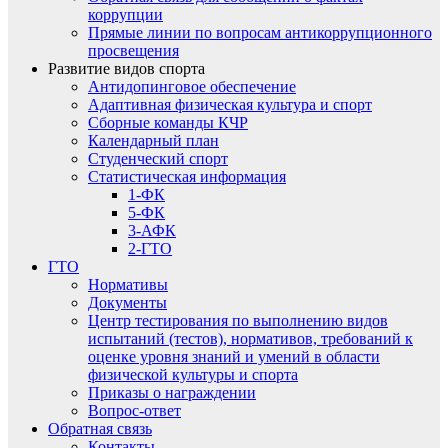
коррупции
Прямые линии по вопросам антикоррупционного
просвещения
Развитие видов спорта
Антидопинговое обеспечение
Адаптивная физическая культура и спорт
Сборные команды КЧР
Календарный план
Студенческий спорт
Статистическая информация
1-ФК
5-ФК
3-АФК
2-ГТО
ГТО
Нормативы
Документы
Центр тестирования по выполнению видов
испытаний (тестов), нормативов, требований к
оценке уровня знаний и умений в области
физической культуры и спорта
Приказы о награждении
Вопрос-ответ
Обратная связь
Контакты