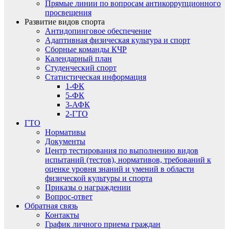
Прямые линии по вопросам антикоррупционного
просвещения
Развитие видов спорта
Антидопинговое обеспечение
Адаптивная физическая культура и спорт
Сборные команды КЧР
Календарный план
Студенческий спорт
Статистическая информация
1-ФК
5-ФК
3-АФК
2-ГТО
ГТО
Нормативы
Документы
Центр тестирования по выполнению видов
испытаний (тестов), нормативов, требований к
оценке уровня знаний и умений в области
физической культуры и спорта
Приказы о награждении
Вопрос-ответ
Обратная связь
Контакты
График личного приема граждан