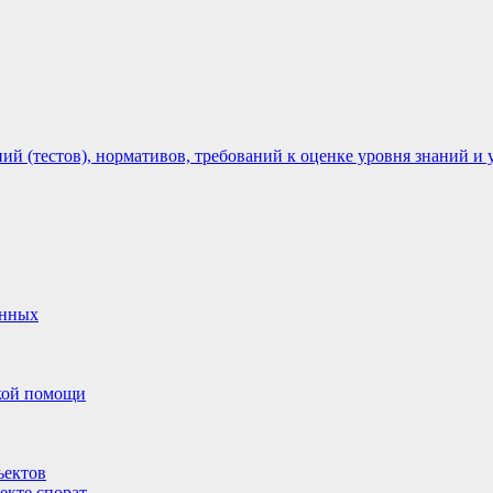
 (тестов), нормативов, требований к оценке уровня знаний и 
анных
ской помощи
ъектов
екте спорат