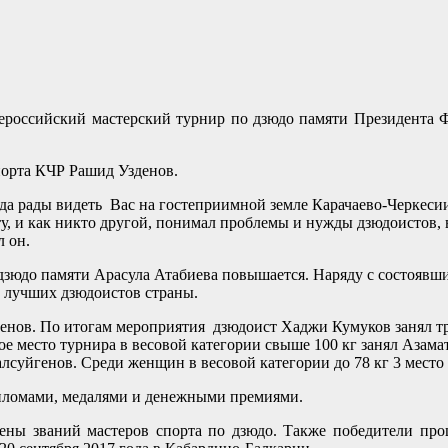
ероссийский мастерский турнир по дзюдо памяти Президента 
порта КЧР Рашид Узденов.
а рады видеть Вас на гостеприимной земле Карачаево-Черкесии
у, и как никто другой, понимал проблемы и нужды дзюдоистов, 
 он.
 дзюдо памяти Арасула Атабиева повышается. Наряду с состояв
 лучших дзюдоистов страны.
нов. По итогам мероприятия дзюдоист Хаджи Кумуков занял трет
ое место турнира в весовой категории свыше 100 кг занял Азама
алсуйгенов. Среди женщин в весовой категории до 78 кг 3 место
пломами, медалями и денежными премиями.
оены званий мастеров спорта по дзюдо. Также победители про