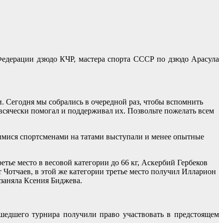
Федерации дзюдо КЧР, мастера спорта СССР по дзюдо Арасула
. Сегодня мы собрались в очередной раз, чтобы вспомнить
всячески помогал и поддерживал их. Позвольте пожелать всем
шимися спортсменами на татами выступали и менее опытные
ье место в весовой категории до 66 кг, Аскербий Гербеков
т Чотчаев, в этой же категории третье место получил Илларион
 заняла Ксения Биджева.
шедшего турнира получили право участвовать в предстоящем