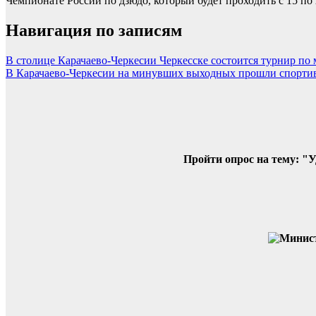
Чемпионате России по дзюдо, который будет проходить с 15 по 
Навигация по записям
В столице Карачаево-Черкесии Черкесске состоится турнир по 
В Карачаево-Черкесии на минувших выходных прошли спорти
Пройти опрос на тему: "