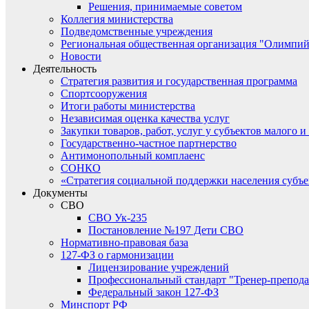
Решения, принимаемые советом
Коллегия министерства
Подведомственные учреждения
Региональная общественная организация "Олимпий
Новости
Деятельность
Стратегия развития и государственная программа
Спортсооружения
Итоги работы министерства
Независимая оценка качества услуг
Закупки товаров, работ, услуг у субъектов малого 
Государственно-частное партнерство
Антимонопольный комплаенс
СОНКО
«Стратегия социальной поддержки населения субъ
Документы
СВО
СВО Ук-235
Постановление №197 Дети СВО
Нормативно-правовая база
127-ФЗ о гармонизации
Лицензирование учреждений
Профессиональный стандарт "Тренер-препода
Федеральный закон 127-ФЗ
Минспорт РФ