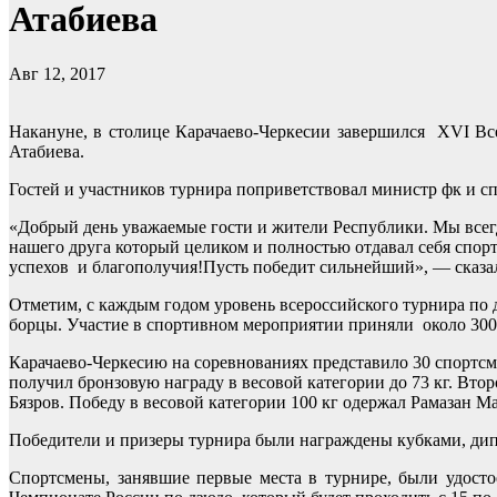
Атабиева
Авг 12, 2017
Накануне, в столице Карачаево-Черкесии завершился XVI Вс
Атабиева.
Гостей и участников турнира поприветствовал министр фк и с
«Добрый день уважаемые гости и жители Республики. Мы всегд
нашего друга который целиком и полностью отдавал себя спорт
успехов и благополучия!Пусть победит сильнейший», — сказал
Отметим, с каждым годом уровень всероссийского турнира по
борцы. Участие в спортивном мероприятии приняли около 300
Карачаево-Черкесию на соревнованиях представило 30 спортсме
получил бронзовую награду в весовой категории до 73 кг. Втор
Бязров. Победу в весовой категории 100 кг одержал Рамазан М
Победители и призеры турнира были награждены кубками, ди
Спортсмены, занявшие первые места в турнире, были удост