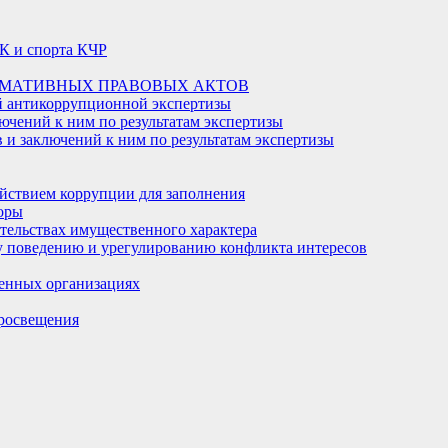
К и спорта КЧР
РМАТИВНЫХ ПРАВОВЫХ АКТОВ
й антикоррупционной экспертизы
ючений к ним по результатам экспертизы
и заключений к ним по результатам экспертизы
йствием коррупции для заполнения
оры
ательствах имущественного характера
 поведению и урегулированию конфликта интересов
енных организациях
росвещения