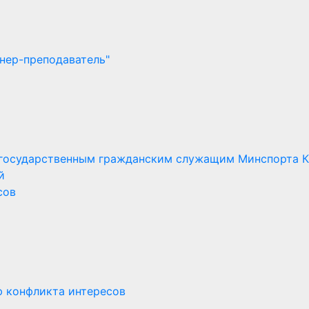
нер-преподаватель"
 государственным гражданским служащим Минспорта 
й
сов
ю конфликта интересов