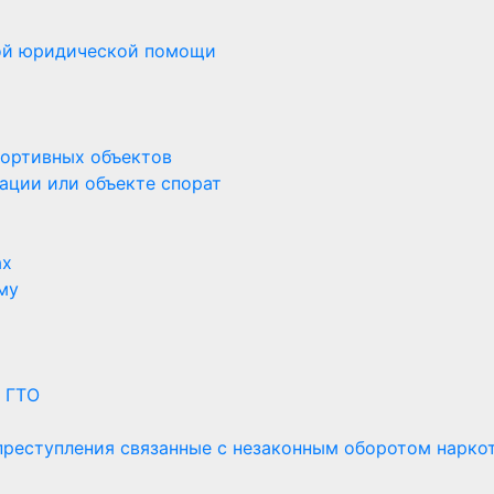
ной юридической помощи
портивных объектов
ации или объекте спорат
ах
му
 ГТО
 преступления связанные с незаконным оборотом нарко