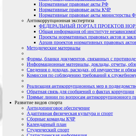
Нормативные правовые акты РФ
Нормативные правовые акты КЧР
Нормативные правовые акты министерства Ф
Антикоррупционная экспертиза
ФЕДЕРАЛЬНЫЙ ПОРТАЛ ПРОЕКТОВ НО
Общая информация об институте независимо
Проекты нормативных правовых актов и закл
Архив проектов нормативных правовых актов 
Методические материалы
Формы, бланки документов, связанных с противоде
Информационные материалы, доклады, отчеты, обз
Сведения о доходах, расходах, об имуществе и обяз
Комиссия по соблюдению требований к служебному
Реализация антикоррупционных мер в подведомств
Обратная связь для сообщений о фактах коррупции
Прямые линии по вопросам антикоррупционного п
Развитие видов спорта
Антидопинговое обеспечение
Адаптивная физическая культура и спорт
Сборные команды КЧР
Календарный план
Студенческий спорт
Статистическая информация