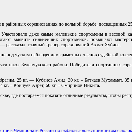
 в районных соревнованиях по вольной борьбе, посвященных 25
 Участвовали даже самые маленькие спортсмены в весовой кат
могают выявить сильнейших спортсменов, повышают мастерс
 — рассказал главный тренер соревнований Ахмат Хубиев.
не под чутким наблюдением грамотных членов судейской коллег
есяти школ Зеленчукского района. Победители спортивных со
рагим, 25 кг. — Кубанов Амид, 30 кг. – Батчаев Мухаммат, 35 к
54 кг. – Койчуев Азрет, 60 кг. – Смиринов Никита.
кве, где постараемся показать отличные результаты, чтобы рес
тие в Чемпионате России по рыбной ловле спиннингом с лодок, 