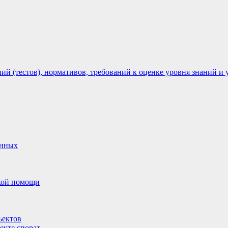
 (тестов), нормативов, требований к оценке уровня знаний и 
анных
ской помощи
ъектов
екте спорат