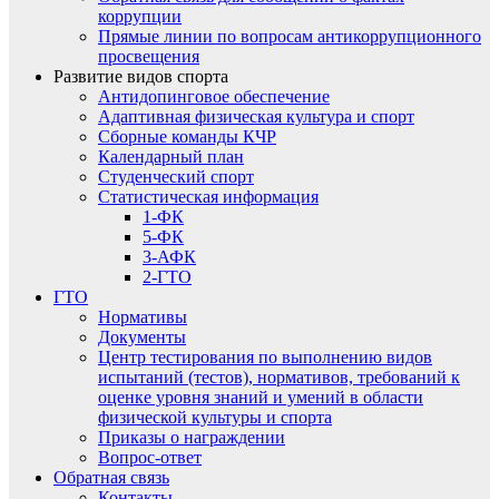
коррупции
Прямые линии по вопросам антикоррупционного
просвещения
Развитие видов спорта
Антидопинговое обеспечение
Адаптивная физическая культура и спорт
Сборные команды КЧР
Календарный план
Студенческий спорт
Статистическая информация
1-ФК
5-ФК
3-АФК
2-ГТО
ГТО
Нормативы
Документы
Центр тестирования по выполнению видов
испытаний (тестов), нормативов, требований к
оценке уровня знаний и умений в области
физической культуры и спорта
Приказы о награждении
Вопрос-ответ
Обратная связь
Контакты