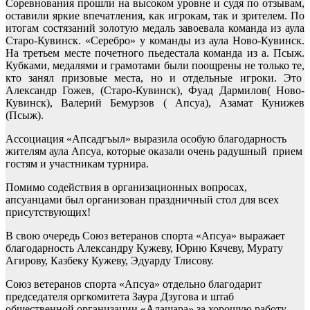
Соревнования прошли на высоком уровне и судя по отзывам,
оставили яркие впечатления, как игрокам, так и зрителем. По
итогам состязаний золотую медаль завоевала команда из аула
Старо-Кувинск. «Серебро» у команды из аула Ново-Кувинск.
На третьем месте почетного пьедестала команда из а. Псыж.
Кубками, медалями и грамотами были поощрены не только те,
кто занял призовые места, но и отдельные игроки. Это
Александр Гожев, (Старо-Кувинск), Фуад Дармилов( Ново-
Кувинск), Валерий Бемурзов ( Апсуа), Азамат Кунижев
(Псыж).
Ассоциация «Апсадгъыл» выразила особую благодарность
жителям аула Апсуа, которые оказали очень радушный прием
гостям и участникам турнира.
Помимо содействия в организационных вопросах,
апсуанцами был организован праздничный стол для всех
присутствующих!
В свою очередь Союз ветеранов спорта «Апсуа» выражает
благодарность Александру Кужеву, Юрию Кячеву, Мурату
Агирову, Казбеку Кужеву, Эдуарду Тлисову.
Союз ветеранов спорта «Апсуа» отдельно благодарит
председателя оргкомитета Заура Дзугова и штаб
общественной организации «Алашара» за хорошую работу,