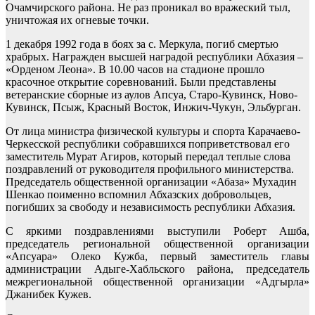
Очамчирского района. Не раз проникал во вражеский тыл,
уничтожая их огневые точки.
1 декабря 1992 года в боях за с. Меркула, погиб смертью
храбрых. Награжден высшей наградой республики Абхазия –
«Орденом Леона». В 10.00 часов на стадионе прошло
красочное открытие соревнований. Были представлены
ветеранские сборные из аулов Апсуа, Старо-Кувинск, Ново-
Кувинск, Псыж, Красный Восток, Инжич-Чукун, Эльбурган.
От лица министра физической культуры и спорта Карачаево-
Черкесской республики собравшихся поприветствовал его
заместитель Мурат Агиров, который передал теплые слова
поздравлений от руководителя профильного министерства.
Председатель общественной организации «Абаза» Мухадин
Шенкао поименно вспомнил Абхазских добровольцев,
погибших за свободу и независимость республики Абхазия.
С яркими поздравлениями выступили Роберт Ашба,
председатель региональной общественной организации
«Апсуара» Олеко Кужба, первый заместитель главы
администрации Адыге-Хабльского района, председатель
межрегиональной общественной организации «Адгырла»
Джанибек Кужев.