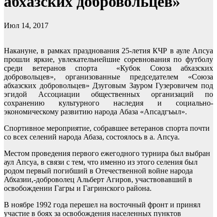
абхазских добровольцев»
Июл 14, 2017
Накануне, в рамках празднования 25-летия КЧР в ауле Апсуа
прошли яркие, увлекательнейшие соревнования по футболу
среди ветеранов спорта «Кубок Союза абхазских
добровольцев», организованные председателем «Союза
абхазских добровольцев» Дзуговым Зауром Гузеровичем под
эгидой Ассоциации общественных организаций по
сохранению культурного наследия и социально-
экономическому развитию народа Абаза «Апсадгъыл».
Спортивное мероприятие, собравшее ветеранов спорта почти
со всех селений народа Абаза, состоялось в а. Апсуа.
Местом проведения первого ежегодного турнира был выбран
аул Апсуа, в связи с тем, что именно из этого селения был
родом первый погибший в Отечественной войне народа
Абхазии,-доброволец Альберт Агиров, участвовавший в
освобождении Гагры и Гагринского района.
В ноябре 1992 года перешел на восточный фронт и принял
участие в боях за освобождения населенных пунктов