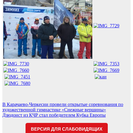
Навигация
В Карачаево-Черкесии провели открытые соревнования по
художественной гимнастике «Снежные вершины»
по
Дзюдоист из КЧР стал победителем Кубка Европы
записям
ВЕРСИЯ ДЛЯ СЛАБОВИДЯЩИХ