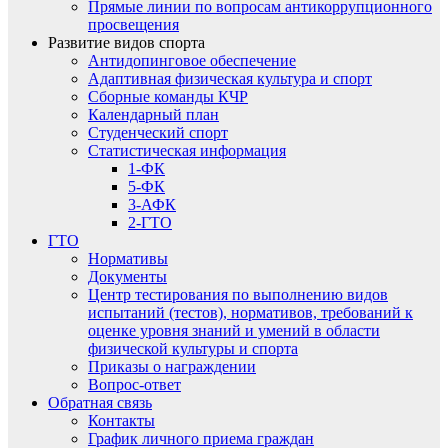
Прямые линии по вопросам антикоррупционного
просвещения
Развитие видов спорта
Антидопинговое обеспечение
Адаптивная физическая культура и спорт
Сборные команды КЧР
Календарный план
Студенческий спорт
Статистическая информация
1-ФК
5-ФК
3-АФК
2-ГТО
ГТО
Нормативы
Документы
Центр тестирования по выполнению видов
испытаний (тестов), нормативов, требований к
оценке уровня знаний и умений в области
физической культуры и спорта
Приказы о награждении
Вопрос-ответ
Обратная связь
Контакты
График личного приема граждан