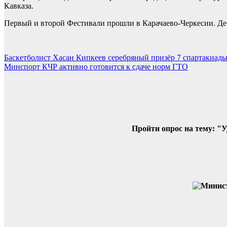
Кавказа.
Первый и второй Фестивали прошли в Карачаево-Черкесии. Деб
Навигация
Баскетболист Хасан Кипкеев серебряный призёр 7 спартакиад
Минспорт КЧР активно готовится к сдаче норм ГТО
по
записям
Пройти опрос на тему: "