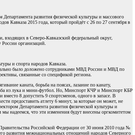
 Департамента развития физической культуры и массового
в Кавказа 2015 года, который пройдёт с 26 по 27 сентября в
и, входящих в Северо-Кавказский федеральный округ,
 России организаций.
туры и спорта народов Кавказа.
детально было доложено сотрудниками МВД России и МВД по
ективы, связанные со спецификой региона.
гивание каната, борьба на поясах, лазание по канату,
льба из лука и мини-футбол. Но, Минспорт КЧР и Минспорт КБР
 вместо 8 допустить 9 спортсменов, одного в запасе. В
ести предоставить атлету 6 минут, за которые он может, не
ектором Департамента развития физической культуры и
мы надеемся, что эти изменения будут внесены оргкомитетом
 Правительства Российской Федерации от 30 июня 2010 года №
шего развития межнациональных отношений народов Северного