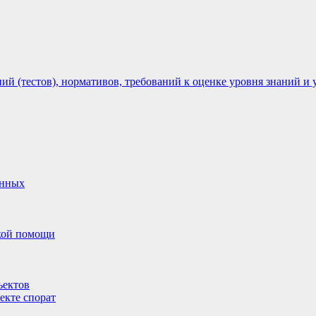
 (тестов), нормативов, требований к оценке уровня знаний и 
анных
ской помощи
ъектов
екте спорат