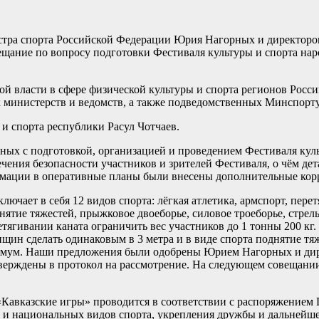
стра спорта Российской Федерации Юрия Нагорных и директором
ние по вопросу подготовки Фестиваля культуры и спорта народо
й власти в сфере физической культуры и спорта регионов Росси
 министерств и ведомств, а также подведомственных Минспорту
и спорта республики Расул Чотчаев.
ных с подготовкой, организацией и проведением Фестиваля куль
ечения безопасности участников и зрителей Фестиваля, о чём 
мации в оперативные планы были внесены дополнительные корр
чает в себя 12 видов спорта: лёгкая атлетика, армспорт, перетя
днятие тяжестей, прыжковое двоеборье, силовое троеборье, стре
ягивании каната ограничить вес участников до 1 тонны 200 кг. и
щин сделать одинаковым в 3 метра и в виде спорта поднятие тяж
симум. Наши предложения были одобрены Юрием Нагорных и дир
ерждены в протокол на рассмотрение. На следующем совещании 
«Кавказские игры» проводится в соответствии с распоряжением
ы и национальных видов спорта, укрепления дружбы и дальней