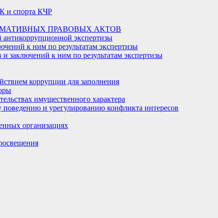
К и спорта КЧР
РМАТИВНЫХ ПРАВОВЫХ АКТОВ
й антикоррупционной экспертизы
ючений к ним по результатам экспертизы
и заключений к ним по результатам экспертизы
йствием коррупции для заполнения
оры
ательствах имущественного характера
 поведению и урегулированию конфликта интересов
енных организациях
росвещения