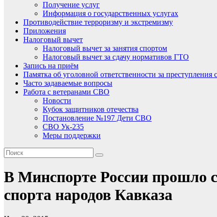
Получение услуг
Информация о государственных услугах
Противодействие терроризму и экстремизму
Приложения
Налоговый вычет
Налоговый вычет за занятия спортом
Налоговый вычет за сдачу нормативов ГТО
Запись на приём
Памятка об уголовной ответственности за преступления 
Часто задаваемые вопросы
Работа с ветеранами СВО
Новости
Кубок защитников отечества
Постановление №197 Дети СВО
СВО Ук-235
Меры поддержки
В Минспорте России прошло с
спорта народов Кавказа