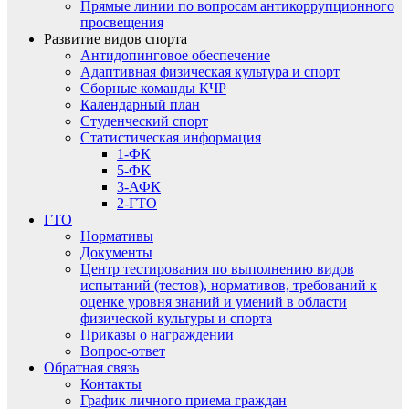
Прямые линии по вопросам антикоррупционного
просвещения
Развитие видов спорта
Антидопинговое обеспечение
Адаптивная физическая культура и спорт
Сборные команды КЧР
Календарный план
Студенческий спорт
Статистическая информация
1-ФК
5-ФК
3-АФК
2-ГТО
ГТО
Нормативы
Документы
Центр тестирования по выполнению видов
испытаний (тестов), нормативов, требований к
оценке уровня знаний и умений в области
физической культуры и спорта
Приказы о награждении
Вопрос-ответ
Обратная связь
Контакты
График личного приема граждан