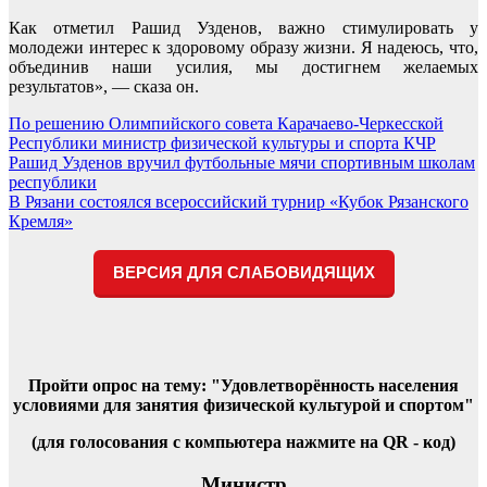
Как отметил Рашид Узденов, важно стимулировать у
молодежи интерес к здоровому образу жизни. Я надеюсь, что,
объединив наши усилия, мы достигнем желаемых
результатов», — сказа он.
Навигация
По решению Олимпийского совета Карачаево-Черкесской
Республики министр физической культуры и спорта КЧР
по
Рашид Узденов вручил футбольные мячи спортивным школам
записям
республики
В Рязани состоялся всероссийский турнир «Кубок Рязанского
Кремля»
ВЕРСИЯ ДЛЯ СЛАБОВИДЯЩИХ
Пройти опрос на тему: "Удовлетворённость населения
условиями для занятия физической культурой и спортом"
(для голосования с компьютера нажмите на QR - код)
Министр