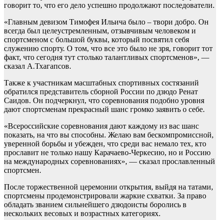
говорит то, что его дело успешно продолжают последователи.
«Главным девизом Тимофея Ильича было – твори добро. Он
всегда был целеустремленным, отзывчивым человеком и
спортсменом с большой буквы, который посвятил себя
служению спорту. О том, что все это было не зря, говорит тот
факт, что сегодня тут столько талантливых спортсменов», —
сказал А.Тхагапсов.
Также к участникам масштабных спортивных состязаний
обратился представитель сборной России по дзюдо Ренат
Саидов. Он подчеркнул, что соревнования подобно уровня
дают спортсменам прекрасный шанс громко заявить о себе.
«Всероссийские соревнования дают каждому из вас шанс
показать, на что вы способны. Желаю вам бескомпромиссной,
уверенной борьбы и убежден, что среди вас немало тех, кто
прославит не только нашу Карачаево-Черкесию, но и Россию
на международных соревнованиях», — сказал прославленный
спортсмен.
После торжественной церемонии открытия, выйдя на татами,
спортсмены продемонстрировали жаркие схватки. За право
обладать званием сильнейшего дзюдоисты боролись в
нескольких весовых и возрастных категориях.