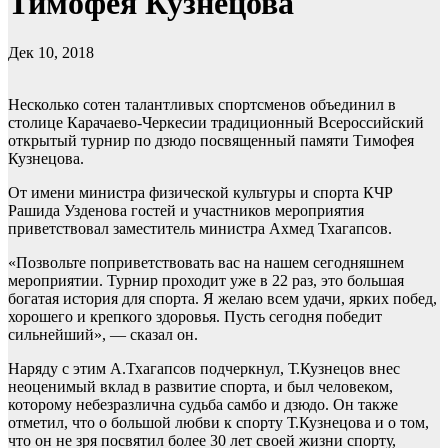
Тимофея Кузнецова
Дек 10, 2018
Несколько сотен талантливых спортсменов объединил в
столице Карачаево-Черкесии традиционный Всероссийский
открытый турнир по дзюдо посвященный памяти Тимофея
Кузнецова.
От имени министра физической культуры и спорта КЧР
Рашида Узденова гостей и участников мероприятия
приветствовал заместитель министра Ахмед Тхагапсов.
«Позвольте поприветствовать вас на нашем сегодняшнем
мероприятии. Турнир проходит уже в 22 раз, это большая
богатая история для спорта. Я желаю всем удачи, ярких побед,
хорошего и крепкого здоровья. Пусть сегодня победит
сильнейший», — сказал он.
Наряду с этим А.Тхагапсов подчеркнул, Т.Кузнецов внес
неоценимый вклад в развитие спорта, и был человеком,
которому небезразлична судьба самбо и дзюдо. Он также
отметил, что о большой любви к спорту Т.Кузнецова и о том,
что он не зря посвятил более 30 лет своей жизни спорту,