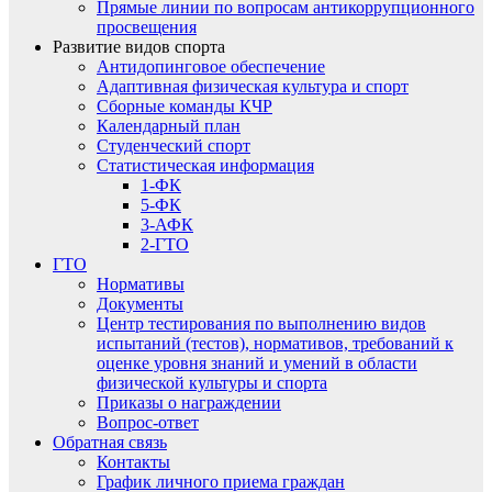
Прямые линии по вопросам антикоррупционного
просвещения
Развитие видов спорта
Антидопинговое обеспечение
Адаптивная физическая культура и спорт
Сборные команды КЧР
Календарный план
Студенческий спорт
Статистическая информация
1-ФК
5-ФК
3-АФК
2-ГТО
ГТО
Нормативы
Документы
Центр тестирования по выполнению видов
испытаний (тестов), нормативов, требований к
оценке уровня знаний и умений в области
физической культуры и спорта
Приказы о награждении
Вопрос-ответ
Обратная связь
Контакты
График личного приема граждан