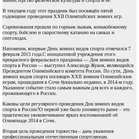
Министерство физической культуры и спорта КЧР.
В текущем году этот праздник был посвящён пятой
годовщине проведения XXII Олимпийских зимних игр.
Соревнования прошли по горным лыжам, конькобежному
спорту, бобслею и скоростному катанию на санках и
снегоходах.
Напомним, впервые День зимних видов спорта отмечался 7
февраля 2015 года.С инициативой учреждения этого
прекрасного февральского праздника — Дня зимних видов
спорта в России — выступил Александр Жуков, являющийся
Президентом Олимпийского комитета России. По сути, День
зимних видов спорта посвящен XXII зимним Олимпийским
играм, прошедшим в Сочи буквально недавно, в 2014-м году.
Указанное событие стало самым важным для всех и каждого,
проживающего в России.
Каковы цели регулярного проведения Дня зимних видов
спорта в России?О первой уже было упомянуто ранее – это
практически увековечивание ярких воспоминаний об
Олимпиаде 2014 в Сочи.
Вторая цель проведения торжества – дань уважения
профессиональным отечественным спортсменам.