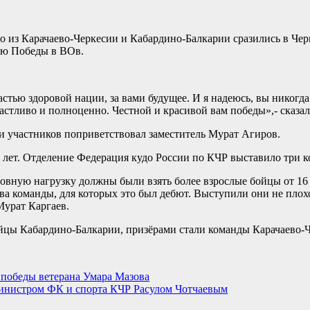
о из Карачаево-Черкесии и Кабардино-Балкарии сразились в Чер
ию Победы в ВОв.
астью здоровой нации, за вами будущее. И я надеюсь, вы никогда
астливо и полноценно. Честной и красивой вам победы»,- сказа
и участников поприветствовал заместитель Мурат Агиров.
0 лет. Отделение Федерация кудо России по КЧР выставило три 
овную нагрузку должны были взять более взрослые бойцы от 16 л
а команды, для которых это был дебют. Выступили они не плохо,
Мурат Каргаев.
ойцы Кабардино-Балкарии, призёрами стали команды Карачаево-
победы ветерана Умара Мазова
министром ФК и спорта КЧР Расулом Чотчаевым