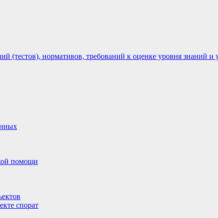
 (тестов), нормативов, требований к оценке уровня знаний и 
анных
ской помощи
ъектов
екте спорат