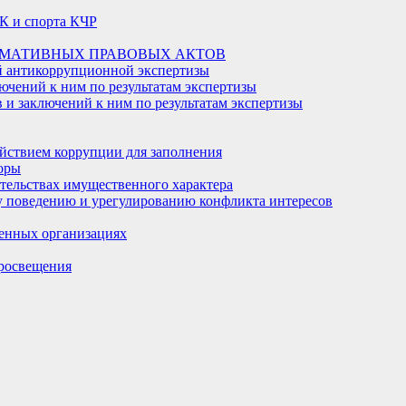
К и спорта КЧР
РМАТИВНЫХ ПРАВОВЫХ АКТОВ
й антикоррупционной экспертизы
ючений к ним по результатам экспертизы
и заключений к ним по результатам экспертизы
йствием коррупции для заполнения
оры
ательствах имущественного характера
 поведению и урегулированию конфликта интересов
енных организациях
росвещения