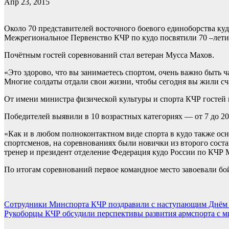
Апр 23, 2015
Около 70 представителей восточного боевого единоборства куд
Межрегиональное Первенство КЧР по кудо посвятили 70 –лет
Почётным гостей соревнований стал ветеран Мусса Махов.
«Это здорово, что вы занимаетесь спортом, очень важно быть ч
Многие солдаты отдали свои жизни, чтобы сегодня вы жили сч
От имени министра физической культуры и спорта КЧР гостей 
Победителей выявили в 10 возрастных категориях — от 7 до 2
«Как и в любом полноконтактном виде спорта в кудо также осн
спортсменов, на соревнованиях были новички из второго состав
тренер и президент отделение Федерация кудо России по КЧР 
По итогам соревнований первое командное место завоевали б
Навигация
Сотрудники Минспорта КЧР поздравили с наступающим Днём 
Рукоборцы КЧР обсудили перспективы развития армспорта с 
по