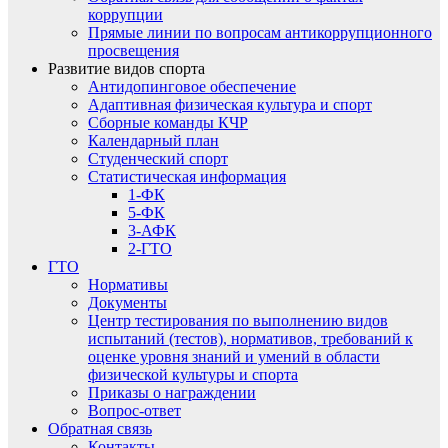
коррупции
Прямые линии по вопросам антикоррупционного
просвещения
Развитие видов спорта
Антидопинговое обеспечение
Адаптивная физическая культура и спорт
Сборные команды КЧР
Календарный план
Студенческий спорт
Статистическая информация
1-ФК
5-ФК
3-АФК
2-ГТО
ГТО
Нормативы
Документы
Центр тестирования по выполнению видов
испытаний (тестов), нормативов, требований к
оценке уровня знаний и умений в области
физической культуры и спорта
Приказы о награждении
Вопрос-ответ
Обратная связь
Контакты