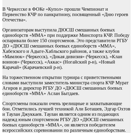
В Черкесске в ФОКе «Купол» прошли Чемпионат и
Первенство КЧР по панкратиону, посвященный «Дню героев
Отечества».
Организаторам выступила ДЮСШ смешанных боевых
единоборств «ММА» при поддержке Минспорта КЧР. Победу
оспаривали более 150 спортсменов. Это представители РГБУ
ДО «ДЮСШ смешанных боевых единоборств «ММА»,
Хабезского и Адыге-Хабльского районов, а также клубов
«Мамлюк» (Черкесск), «Дикая дивизия» (Черкесск), «Клан
воинов» (Черкесск), «Аккас» (Ногайский р-н), «Новый
Карачай» (Карачаевский р-н).
На торжественном открытии турнира с приветственными
словами выступили заместитель министра спорта КЧР Мурат
Агиров и директор РГБУ ДО «ДЮСШ смешанных боевых
единоборств «ММА» Аслан Бытдаев.
Спортсмены показали очень зрелищные и захватывающие
бои. Отметились лучшей техникой Али Боташев, Эдгар Охтов
и Таулан Джуккаев. Таулан является одним из подающих
надежд юным спортсменом РГБУ ДО «ДЮСШ смешанных
боевых единоборств «ММА», он является победителем
всероссийских соревновании по различным единоборствам.