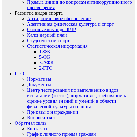
Прямые линии по вопросам антикоррупционного
просвещения
Развитие видов спорта
Антидопинговое обеспечение
Адаптивная физическая культура и спорт
Сборные команды КЧР
Календарный план
Студенческий спорт
Статистическая информация
1-ФК
5-ФК
3-АФК
2-ГТО
ГТО
Нормативы
Документы
Центр тестирования по выполнению видов
испытаний (тестов), нормативов, требований к
оценке уровня знаний и умений в области
физической культуры и спорта
Приказы о награждении
Вопрос-ответ
Обратная связь
Контакты
График личного приема граждан