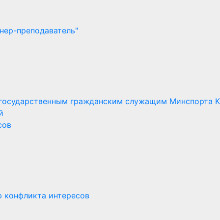
нер-преподаватель"
 государственным гражданским служащим Минспорта 
й
сов
ю конфликта интересов