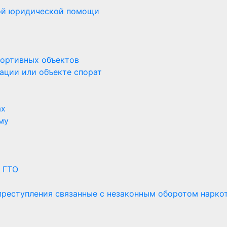
ной юридической помощи
портивных объектов
ации или объекте спорат
ах
му
 ГТО
 преступления связанные с незаконным оборотом нарко