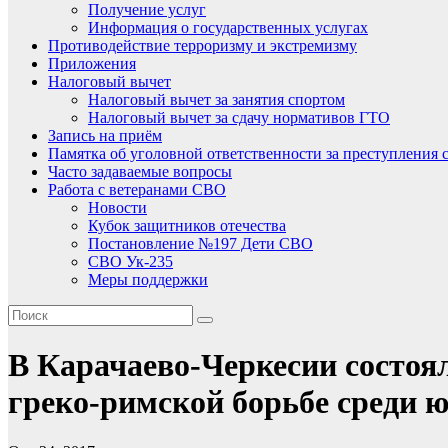
Получение услуг
Информация о государственных услугах
Противодействие терроризму и экстремизму
Приложения
Налоговый вычет
Налоговый вычет за занятия спортом
Налоговый вычет за сдачу нормативов ГТО
Запись на приём
Памятка об уголовной ответственности за преступления 
Часто задаваемые вопросы
Работа с ветеранами СВО
Новости
Кубок защитников отечества
Постановление №197 Дети СВО
СВО Ук-235
Меры поддержки
В Карачаево-Черкесии состоя
греко-римской борьбе среди 