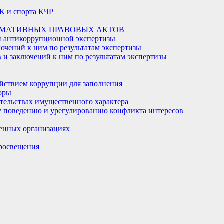
К и спорта КЧР
РМАТИВНЫХ ПРАВОВЫХ АКТОВ
й антикоррупционной экспертизы
ючений к ним по результатам экспертизы
и заключений к ним по результатам экспертизы
йствием коррупции для заполнения
оры
ательствах имущественного характера
 поведению и урегулированию конфликта интересов
енных организациях
росвещения