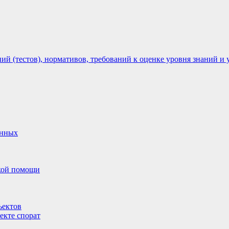
 (тестов), нормативов, требований к оценке уровня знаний и 
анных
ской помощи
ъектов
екте спорат