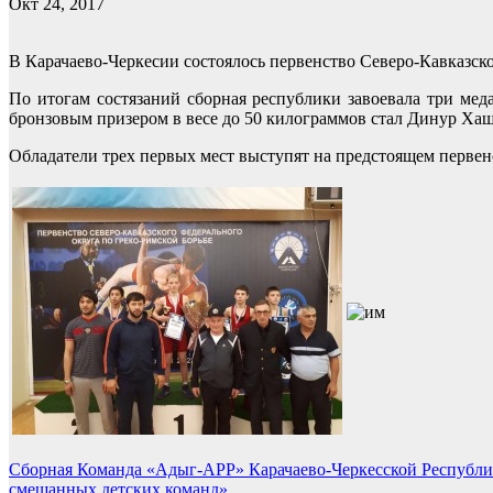
Окт 24, 2017
В Карачаево-Черкесии состоялось первенство Северо-Кавказск
По итогам состязаний сборная республики завоевала три мед
бронзовым призером в весе до 50 килограммов стал Динур Ха
Обладатели трех первых мест выступят на предстоящем первенс
Навигация
Сборная Команда «Адыг-АРР» Карачаево-Черкесской Республик
смешанных детских команд»