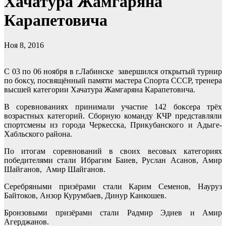
Хачатура Жамгаряна
Карапетовича
Ноя 8, 2016
С 03 по 06 ноября в г.Лабинске завершился открытый турнир
по боксу, посвящённый памяти мастера Спорта СССР, тренера
высшей категории Хачатура Жамгаряна Карапетовича.
В соревнованиях принимали участие 142 боксера трёх
возрастных категорий. Сборную команду КЧР представляли
спортсмены из города Черкесска, Прикубанского и Адыге-
Хабльского района.
По итогам соревнований в своих весовых категориях
победителями стали Ибрагим Баиев, Руслан Асанов, Амир
Шайганов, Амир Шайганов.
Серебряными призёрами стали Карим Семенов, Науруз
Байтоков, Анзор Курумбаев, Динур Канкошев.
Бронзовыми призёрами стали Радмир Эдиев и Амир
Агерджанов.