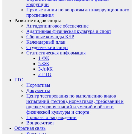
коррупции
Прямые линии по вопросам антикоррупционного
просвещения
Развитие видов спорта
Антидопинговое обеспечение
Адаптивная физическая культура и спорт
Сборные команды КЧР
Календарный план
Студенческий спорт
Статистическая информация
1-ФК
5-ФК
3-АФК
2-ГТО
ГТО
Нормативы
Документы
Центр тестирования по выполнению видов
испытаний (тестов), нормативов, требований к
оценке уровня знаний и умений в области
физической культуры и спорта
Приказы о награждении
Вопрос-ответ
Обратная связь
Контакты