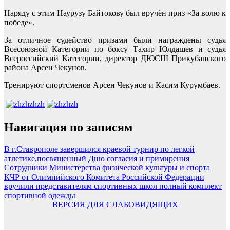
Наряду с этим Наурузу Байтокову был вручён приз «За волю к
победе».
За отличное судейство призами были награждены судья
Всесоюзной Категории по боксу Тахир Юлдашев и судья
Всероссийский Категории, директор ДЮСШ Прикубанского
района Арсен Чекунов.
Тренируют спортсменов Арсен Чекунов и Касим Курумбаев.
Навигация по записям
В г.Ставрополе завершился краевой турнир по легкой
атлетике,посвященный Дню согласия и примирения
Сотрудники Министерства физической культуры и спорта
КЧР от Олимпийского Комитета Российской Федерации
вручили представителям спортивных школ полный комплект
спортивной одежды
ВЕРСИЯ ДЛЯ СЛАБОВИДЯЩИХ