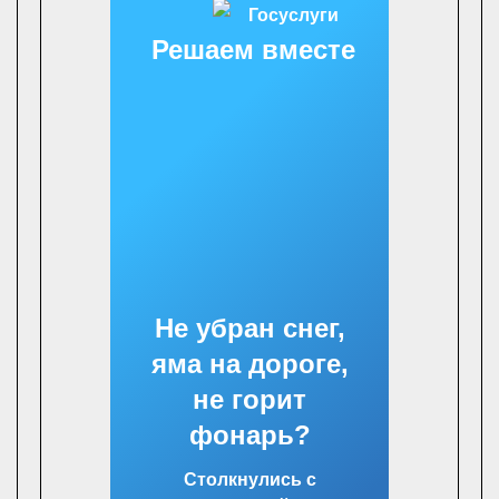
Решаем вместе
Не убран снег,
яма на дороге,
не горит
фонарь?
Столкнулись с