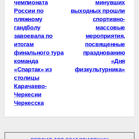
по
чемпионата
минувших
записям
России по
выходных прошли
пляжному
спортивно-
гандболу
массовые
завоевала по
мероприятия,
итогам
посвященные
финального тура
празднованию
команда
«Дня
«Спартак» из
физкультурника»
столицы
Карачаево-
Черкесии
Черкесска