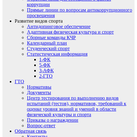
коррупции
Прямые линии по вопросам антикоррупционного
просвещения
Развитие видов спорта
Антидопинговое обеспечение
Адаптивная физическая культура и спорт
Сборные команды КЧР
Календарный план
Студенческий спорт
Статистическая информация
1-ФК
5-ФК
3-АФК
2-ГТО
ГТО
Нормативы
Документы
Центр тестирования по выполнению видов
испытаний (тестов), нормативов, требований к
оценке уровня знаний и умений в области
физической культуры и спорта
Приказы о награждении
Вопрос-ответ
Обратная связь
Контакты