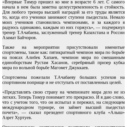
«Впервые Тимур пришел ко мне в возрасте 6 лет. С самого
начала в нем была заметна целеустремленность и стойкость.
Для любого тренера высшей наградой за его труды является
то, когда его ученики занимают ступени пьедестала. Немало
моих учеников становились чемпионами, и за каждого я
радуюсь одинаково, каждым из них горжусь», — подчеркнул
тренер Т.Ачабаева, заслуженный тренер Казахстана и России
Азамат Байчоров.
Также на мероприятии присутствовали именитые
спортсмены, такие как: пятикратный чемпион мира по борьбе
на поясах Алибек Хапаев, чемпион мира по смешанным
единоборствам Рустам Хасанов, серебряный призер кубка
мира по вольной борьбе Магомет Джуккаев.
Спортсмены пожелали Т.Ачабаеву больших успехов на
спортивном поприще и не отступать от поставленных целей.
«Представлять свою страну на чемпионате мира дело не из
легких. Теперь Тимур понимает это прекрасно. И я даю слово,
что с учетом того, что он испытал и пережил, на следующем
международном турнире, он займет высший пьедестал
почета», — сказал президент спортивного клуба «Алыш»
Азрет Хуртуев.