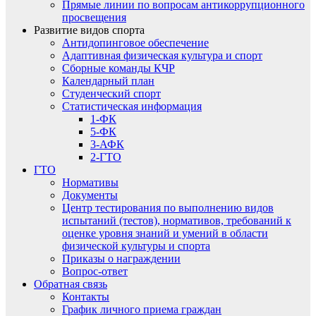
Прямые линии по вопросам антикоррупционного
просвещения
Развитие видов спорта
Антидопинговое обеспечение
Адаптивная физическая культура и спорт
Сборные команды КЧР
Календарный план
Студенческий спорт
Статистическая информация
1-ФК
5-ФК
3-АФК
2-ГТО
ГТО
Нормативы
Документы
Центр тестирования по выполнению видов
испытаний (тестов), нормативов, требований к
оценке уровня знаний и умений в области
физической культуры и спорта
Приказы о награждении
Вопрос-ответ
Обратная связь
Контакты
График личного приема граждан