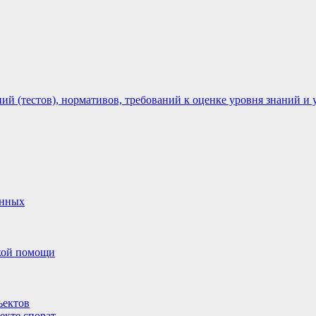
 (тестов), нормативов, требований к оценке уровня знаний и 
анных
ской помощи
ъектов
екте спорат