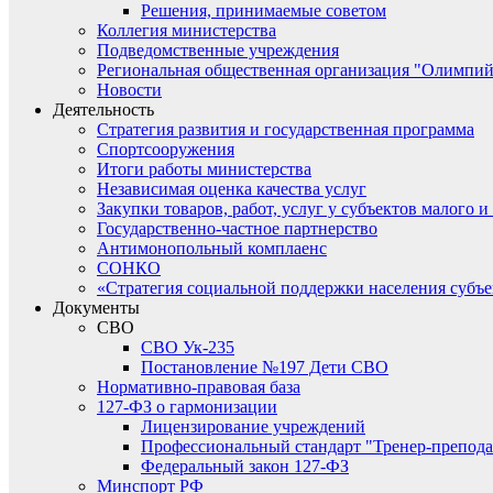
Решения, принимаемые советом
Коллегия министерства
Подведомственные учреждения
Региональная общественная организация "Олимпий
Новости
Деятельность
Стратегия развития и государственная программа
Спортсооружения
Итоги работы министерства
Независимая оценка качества услуг
Закупки товаров, работ, услуг у субъектов малого 
Государственно-частное партнерство
Антимонопольный комплаенс
СОНКО
«Стратегия социальной поддержки населения субъ
Документы
СВО
СВО Ук-235
Постановление №197 Дети СВО
Нормативно-правовая база
127-ФЗ о гармонизации
Лицензирование учреждений
Профессиональный стандарт "Тренер-препода
Федеральный закон 127-ФЗ
Минспорт РФ