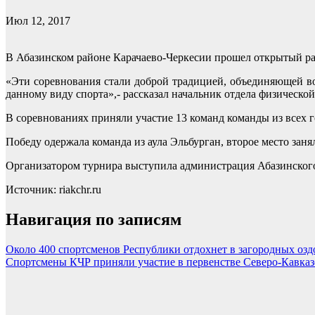
Июл 12, 2017
В Абазинском районе Карачаево-Черкесии прошел открытый ра
«Эти соревнования стали доброй традицией, объединяющей во
данному виду спорта»,- рассказал начальник отдела физическ
В соревнованиях приняли участие 13 команд команды из всех 
Победу одержала команда из аула Эльбурган, второе место заня
Организатором турнира выступила администрация Абазинского
Источник: riakchr.ru
Навигация по записям
Около 400 спортсменов Республики отдохнет в загородных оз
Спортсмены КЧР приняли участие в первенстве Северо-Кавказ