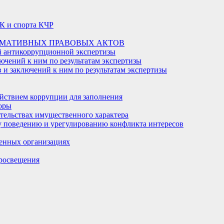
К и спорта КЧР
РМАТИВНЫХ ПРАВОВЫХ АКТОВ
й антикоррупционной экспертизы
ючений к ним по результатам экспертизы
и заключений к ним по результатам экспертизы
йствием коррупции для заполнения
оры
ательствах имущественного характера
 поведению и урегулированию конфликта интересов
енных организациях
росвещения