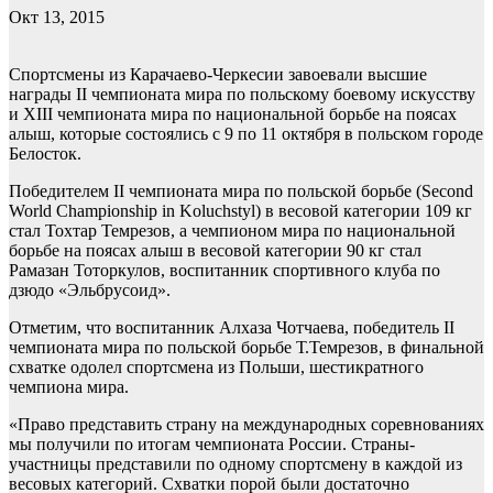
Окт 13, 2015
Спортсмены из Карачаево-Черкесии завоевали высшие
награды II чемпионата мира по польскому боевому искусству
и XIII чемпионата мира по национальной борьбе на поясах
алыш, которые состоялись с 9 по 11 октября в польском городе
Белосток.
Победителем II чемпионата мира по польской борьбе (Second
World Championship in Koluchstyl) в весовой категории 109 кг
стал Тохтар Темрезов, а чемпионом мира по национальной
борьбе на поясах алыш в весовой категории 90 кг стал
Рамазан Тоторкулов, воспитанник спортивного клуба по
дзюдо «Эльбрусоид».
Отметим, что воспитанник Алхаза Чотчаева, победитель II
чемпионата мира по польской борьбе Т.Темрезов, в финальной
схватке одолел спортсмена из Польши, шестикратного
чемпиона мира.
«Право представить страну на международных соревнованиях
мы получили по итогам чемпионата России. Страны-
участницы представили по одному спортсмену в каждой из
весовых категорий. Схватки порой были достаточно