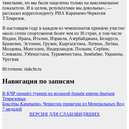
тяжелыми, но мы были нацелены только на максимальные
показатели. И в целом, результатами мы довольны», —
рассказал корреспонденту РИА Карачаево-Черкесия
Т.Темрезов.
В настоящем году в каждом из чемпионатов приняли участие
около сотни спортсменов более чем из 30 стран, в том числе
Индии, Ирана, Италии, Израиля, Азербайджана, Беларуси,
Бразилии, Эстонии, Грузии, Кыргызстана, Латвии, Литвы,
Молдовы, Монголии, Нидерландов, Польши, Сербии,
Словакии, Узбекистана, Туркменистана, Зимбабве, Украины,
Уругвая.
Источник: riakchr.ru
Навигация по записям
В КЧР прошёл турнир по вольной борьбе имени братьев
Темрезовых
Боксёры Карачаево- Черкесии привезли из Менеральных Вод
7 медалей
ВЕРСИЯ ДЛЯ СЛАБОВИДЯЩИХ