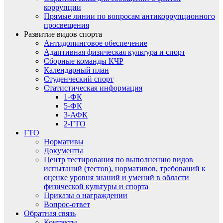
коррупции
Прямые линии по вопросам антикоррупционного
просвещения
Развитие видов спорта
Антидопинговое обеспечение
Адаптивная физическая культура и спорт
Сборные команды КЧР
Календарный план
Студенческий спорт
Статистическая информация
1-ФК
5-ФК
3-АФК
2-ГТО
ГТО
Нормативы
Документы
Центр тестирования по выполнению видов
испытаний (тестов), нормативов, требований к
оценке уровня знаний и умений в области
физической культуры и спорта
Приказы о награждении
Вопрос-ответ
Обратная связь
Контакты