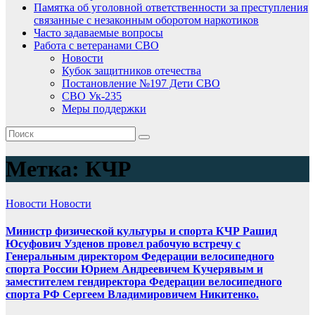
Памятка об уголовной ответственности за преступления
связанные с незаконным оборотом наркотиков
Часто задаваемые вопросы
Работа с ветеранами СВО
Новости
Кубок защитников отечества
Постановление №197 Дети СВО
СВО Ук-235
Меры поддержки
Метка:
КЧР
Новости
Новости
Министр физической культуры и спорта КЧР Рашид
Юсуфович Узденов провел рабочую встречу с
Генеральным директором Федерации велосипедного
спорта России Юрием Андреевичем Кучерявым и
заместителем гендиректора Федерации велосипедного
спорта РФ Сергеем Владимировичем Никитенко.