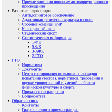
Прямые линии по вопросам антикоррупционного
просвещения
Развитие видов спорта
Антидопинговое обеспечение
Адаптивная физическая культура и спорт
Сборные команды КЧР
Календарный план
Студенческий спорт
Статистическая информация
1-ФК
5-ФК
3-АФК
2-ГТО
ГТО
Нормативы
Документы
Центр тестирования по выполнению видов
испытаний (тестов), нормативов, требований к
оценке уровня знаний и умений в области
физической культуры и спорта
Приказы о награждении
Вопрос-ответ
Обратная связь
Контакты
График личного приема граждан