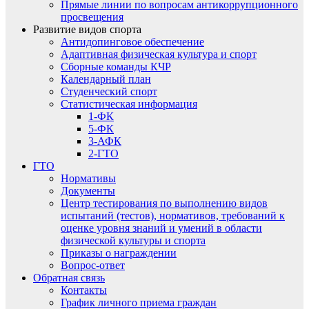
Прямые линии по вопросам антикоррупционного
просвещения
Развитие видов спорта
Антидопинговое обеспечение
Адаптивная физическая культура и спорт
Сборные команды КЧР
Календарный план
Студенческий спорт
Статистическая информация
1-ФК
5-ФК
3-АФК
2-ГТО
ГТО
Нормативы
Документы
Центр тестирования по выполнению видов
испытаний (тестов), нормативов, требований к
оценке уровня знаний и умений в области
физической культуры и спорта
Приказы о награждении
Вопрос-ответ
Обратная связь
Контакты
График личного приема граждан