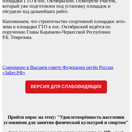
площадки ГТО в пос. Октябрьский. Осмотрели участок,
который уже подготовлен под установку площадок и
обсудили ход дальнейших работ.
Напоминаем, что строительство спортивной площадки лето-
зима и площадки ГТО в пос. Октябрьский ведётся по
поручению Главы Карачаево-Черкесской Республики
Р.Б. Темрезова.
Навигация
Совещание в Высшем совете Федерации регби России
«ЗаБег.РФ»
по
записям
ВЕРСИЯ ДЛЯ СЛАБОВИДЯЩИХ
Пройти опрос на тему: "Удовлетворённость населения
условиями для занятия физической культурой и спортом"