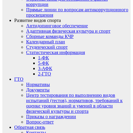
коррупции
Прямые линии по вопросам антикоррупционного
просвещения
Развитие видов спорта
Антидопинговое обеспечение
Адаптивная физическая культура и спорт
Сборные команды КЧР
Календарный план
Студенческий спорт
Статистическая информация
1-ФК
5-ФК
3-АФК
2-ГТО
ГТО
Нормативы
Документы
Центр тестирования по выполнению видов
испытаний (тестов), нормативов, требований к
оценке уровня знаний и умений в области
физической культуры и спорта
Приказы о награждении
Вопрос-ответ
Обратная связь
Контакты