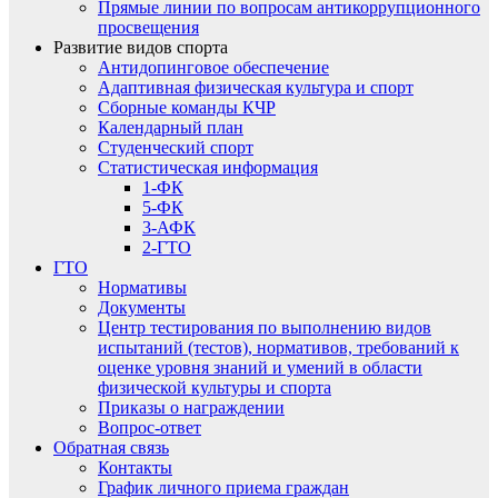
Прямые линии по вопросам антикоррупционного
просвещения
Развитие видов спорта
Антидопинговое обеспечение
Адаптивная физическая культура и спорт
Сборные команды КЧР
Календарный план
Студенческий спорт
Статистическая информация
1-ФК
5-ФК
3-АФК
2-ГТО
ГТО
Нормативы
Документы
Центр тестирования по выполнению видов
испытаний (тестов), нормативов, требований к
оценке уровня знаний и умений в области
физической культуры и спорта
Приказы о награждении
Вопрос-ответ
Обратная связь
Контакты
График личного приема граждан