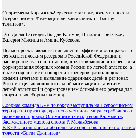
Спортсмены Карачаево-Черкесии стали лауреатами проекта
Всероссийской Федерации легкой атлетики «Тысячу
талантов».
Это Дарья Татендит, Богдан Климов, Виталий Третьяков,
Валерия Мысина и Амина Кубекова.
Целью проекта является повышение эффективности работы с
легкоатлетическим резервом в Российской Федерации и
расширение пула спортсменов, представляющие интересы для
формирования сборных команд России по легкой атлетике, а
также содействие в поощрении тренеров, работающих с
юными атлетами и выявление одаренных детей в регионах
России с целью дополнительной мотивации к занятиям
легкой атлетикой и формированием ближайшего резерва для
спортивных сборных команд
Навигация
Сборная команда КЧР по боксу выступила на Всероссийском
турнире на призы двукратного чемпиона мира, серебряного и
по
бронзового призера Олимпийских игр, героя Калмыкии,
записям
Заслуженного мастера спорта Р. Малахбекова
В КЧР завершились любительские соревнования по поднятию
тяжести «Битва Джигитов»