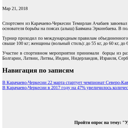
Мар 21, 2018
Спортсмен из Карачаево-Черкесии Темирлан Ачабаев завоевал
основателя борьбы на поясах (алыш) Баямана Эркинбаева. В п
Турнир проходил по международным правилам объединенного мир
свыше 100 кг; женщины (вольный стиль): до 55 кг, до 60 кг, до 65
Участие в спортивном мероприятии принимали борцы из разл
Болгарии, Латвии, Литвы, Индии, Нидерландов, Израиля, Серб
Навигация по записям
В Карачаево-Черкесии 22 марта стартует чемпионат Северо-Ка
В Карачаево-Черкесии в 2017 году на 47% увеличилось колич
Пройти опрос на тему: "