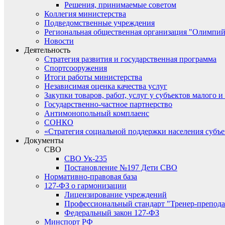
Решения, принимаемые советом
Коллегия министерства
Подведомственные учреждения
Региональная общественная организация "Олимпий
Новости
Деятельность
Стратегия развития и государственная программа
Спортсооружения
Итоги работы министерства
Независимая оценка качества услуг
Закупки товаров, работ, услуг у субъектов малого 
Государственно-частное партнерство
Антимонопольный комплаенс
СОНКО
«Стратегия социальной поддержки населения субъ
Документы
СВО
СВО Ук-235
Постановление №197 Дети СВО
Нормативно-правовая база
127-ФЗ о гармонизации
Лицензирование учреждений
Профессиональный стандарт "Тренер-препода
Федеральный закон 127-ФЗ
Минспорт РФ