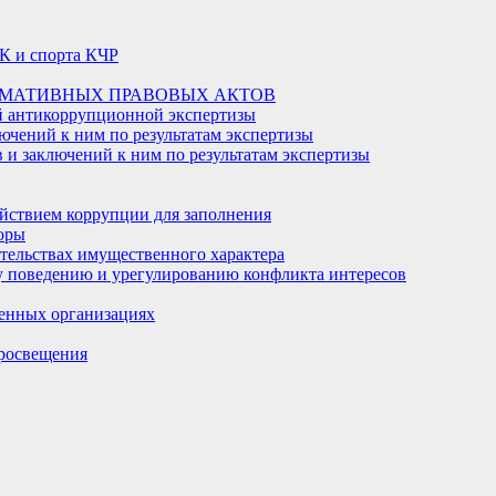
К и спорта КЧР
РМАТИВНЫХ ПРАВОВЫХ АКТОВ
й антикоррупционной экспертизы
ючений к ним по результатам экспертизы
и заключений к ним по результатам экспертизы
йствием коррупции для заполнения
оры
ательствах имущественного характера
 поведению и урегулированию конфликта интересов
енных организациях
росвещения