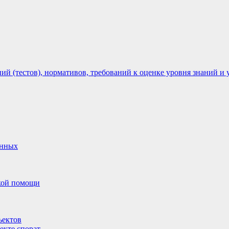
 (тестов), нормативов, требований к оценке уровня знаний и 
анных
ской помощи
ъектов
екте спорат