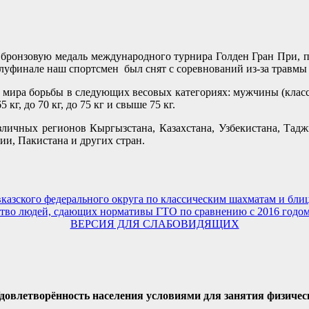
 бронзовую медаль международного турнира Голден Гран При, 
олуфинале наш спортсмен был снят с соревнований из-за травмы
а борьбы в следующих весовых категориях: мужчины (классический
 кг, до 70 кг, до 75 кг и свыше 75 кг.
ичных регионов Кыргызстана, Казахстана, Узбекистана, Таджи
ии, Пакистана и других стран.
вказского федерального округа по классическим шахматам и бли
ество людей, сдающих нормативы ГТО по сравнению с 2016 годо
ВЕРСИЯ ДЛЯ СЛАБОВИДЯЩИХ
Удовлетворённость населения условиями для занятия физичес