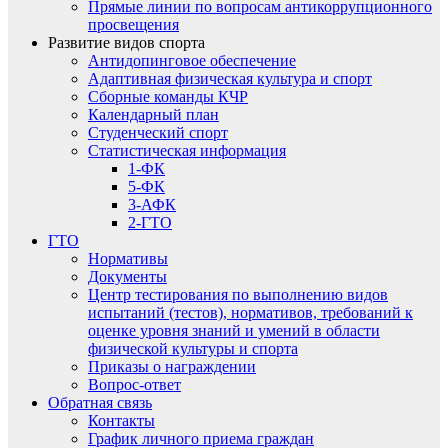
Прямые линии по вопросам антикоррупционного
просвещения
Развитие видов спорта
Антидопинговое обеспечение
Адаптивная физическая культура и спорт
Сборные команды КЧР
Календарный план
Студенческий спорт
Статистическая информация
1-ФК
5-ФК
3-АФК
2-ГТО
ГТО
Нормативы
Документы
Центр тестирования по выполнению видов
испытаний (тестов), нормативов, требований к
оценке уровня знаний и умений в области
физической культуры и спорта
Приказы о награждении
Вопрос-ответ
Обратная связь
Контакты
График личного приема граждан