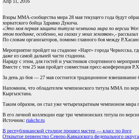
Апр 11, 2016
Взоры MMA-сообщества мира 28 мая текущего года будут обра
хорватского бойца Здравко Дукича.
«Это моя первая защита титула чемпиона мира по версии Wor
этом поединке, особенно, на глазах у моих земляков»,-
рассказал
По словам организаторов, помимо главного боя между Р.Хасан
Мероприятие пройдет на стадионе «Нарт» города Черкесска, гд
даже из самой дальней части стадиона.
Наряду с этим, для гостей и участников спортивного мероприят
Вместе с тем 25 мая пройдет совместная пресс-конференция Р.Х
За день до боя — 27 мая состоится традиционное взвешивание 
Напомним, что обладателем чемпионского титула ММА по верс
Кыргызстана.
Таким образом, он стал уже четырехкратным чемпионом мира
В его личной коллекции еще три чемпионских титула по верс
Источник:
riakchr.ru
Навигация
В республиканской столице прошел мастер — класс по йоге
Открытое первенство Северо-Кавказского федерального округ