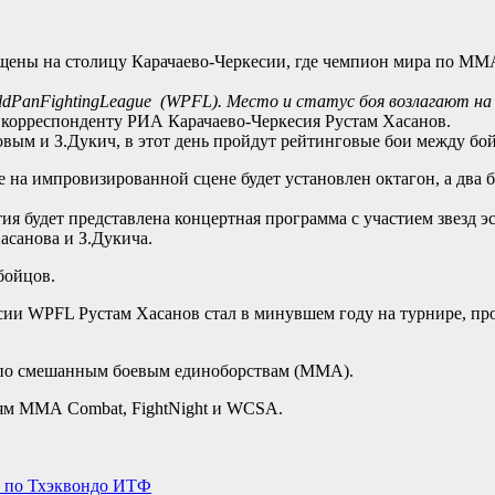
щены на столицу Карачаево-Черкесии, где чемпион мира по MMA
ldPanFightingLeague (WPFL). Место и статус боя возлагают на
 корреспонденту РИА Карачаево-Черкесия Рустам Хасанов.
овым и З.Дукич, в этот день пройдут рейтинговые бои между б
е на импровизированной сцене будет установлен октагон, а два
ия будет представлена концертная программа с участием звезд э
асанова и З.Дукича.
бойцов.
ии WPFL Рустам Хасанов стал в минувшем году на турнире, про
 по смешанным боевым единоборствам (ММА).
иям ММА Combat, FightNight и WCSA.
а по Тхэквондо ИТФ