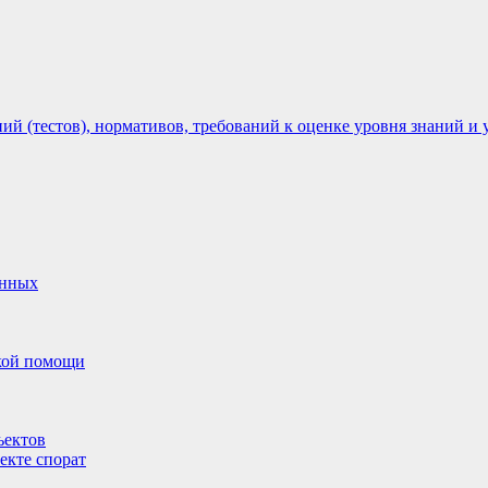
 (тестов), нормативов, требований к оценке уровня знаний и 
анных
ской помощи
ъектов
екте спорат