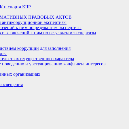
К и спорта КЧР
РМАТИВНЫХ ПРАВОВЫХ АКТОВ
й антикоррупционной экспертизы
ючений к ним по результатам экспертизы
и заключений к ним по результатам экспертизы
йствием коррупции для заполнения
оры
ательствах имущественного характера
 поведению и урегулированию конфликта интересов
енных организациях
росвещения