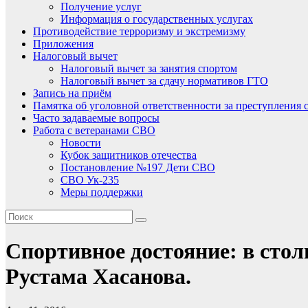
Получение услуг
Информация о государственных услугах
Противодействие терроризму и экстремизму
Приложения
Налоговый вычет
Налоговый вычет за занятия спортом
Налоговый вычет за сдачу нормативов ГТО
Запись на приём
Памятка об уголовной ответственности за преступления 
Часто задаваемые вопросы
Работа с ветеранами СВО
Новости
Кубок защитников отечества
Постановление №197 Дети СВО
СВО Ук-235
Меры поддержки
Спортивное достояние: в сто
Рустама Хасанова.